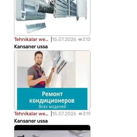
Tehnikalar we
|
15.07.2026
310
enjamlar
Kansaner ussa
Tehnikalar we
|
15.07.2026
319
enjamlar
Kansaner ussa