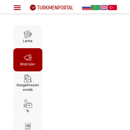
Lenta
Bildirişler
Gozgalmaýan
emläk
Iş