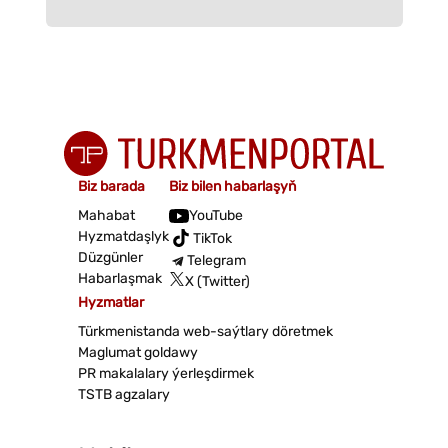
Biz barada
Biz bilen habarlaşyň
Mahabat
YouTube
Hyzmatdaşlyk
TikTok
Düzgünler
Telegram
Habarlaşmak
X (Twitter)
Hyzmatlar
Türkmenistanda web-saýtlary döretmek
Maglumat goldawy
PR makalalary ýerleşdirmek
TSTB agzalary