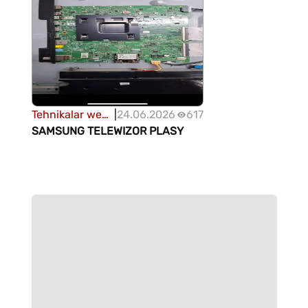
Tehnikalar we
|
24.06.2026
617
enjamlar
SAMSUNG TELEWIZOR PLASY