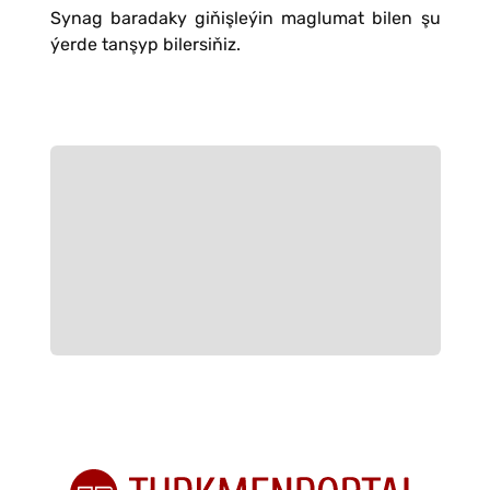
Synag baradaky giňişleýin maglumat bilen şu
ýerde tanşyp bilersiňiz.