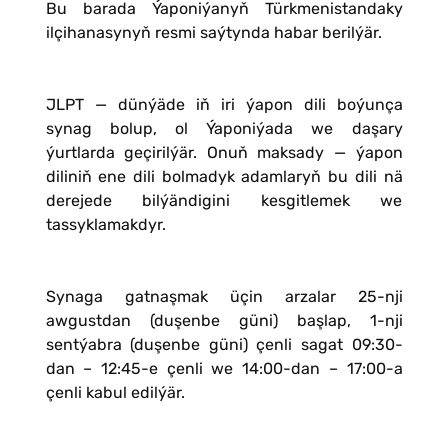
Bu barada Ýaponiýanyň Türkmenistandaky
ilçihanasynyň resmi saýtynda habar berilýär.
JLPT — dünýäde iň iri ýapon dili boýunça
synag bolup, ol Ýaponiýada we daşary
ýurtlarda geçirilýär. Onuň maksady — ýapon
diliniň ene dili bolmadyk adamlaryň bu dili nä
derejede bilýändigini kesgitlemek we
tassyklamakdyr.
Synaga gatnaşmak üçin arzalar 25-nji
awgustdan (duşenbe güni) başlap, 1-nji
sentýabra (duşenbe güni) çenli sagat 09:30-
dan – 12:45-e çenli we 14:00-dan – 17:00-a
çenli kabul edilýär.