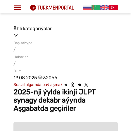
Ähli kategoriýalar
Baş sahypa
/
Habarlar
/
Bilim
19.08.2025
32066
Sosial ulgamda paýlaşmak
2025-nji ýylda ikinji JLPT
synagy dekabr aýynda
Aşgabatda geçiriler