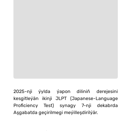
2025-nji ýylda ýapon diliniň derejesini
kesgitleýän ikinji JLPT (Japanese-Language
Proficiency Test) synagy 7-nji dekabrda
Aşgabatda geçirilmegi meýilleşdirilýär.