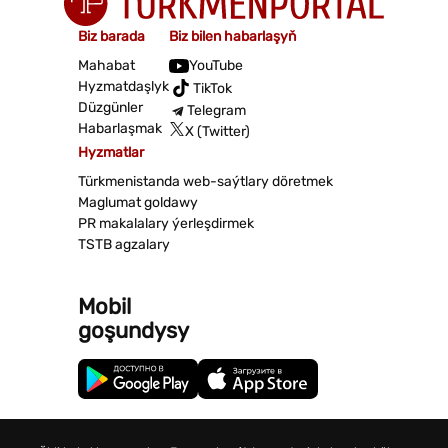
Biz barada
Biz bilen habarlaşyň
Mahabat
YouTube
Hyzmatdaşlyk
TikTok
Düzgünler
Telegram
Habarlaşmak
X (Twitter)
Hyzmatlar
Türkmenistanda web-saýtlary döretmek
Maglumat goldawy
PR makalalary ýerleşdirmek
TSTB agzalary
Mobil
goşundysy