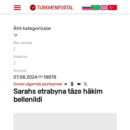
Ähli kategoriýalar
Baş sahypa
/
Habarlar
/
Syýasat
07.08.2024
18878
Sosial ulgamda paýlaşmak
Sarahs etrabyna täze häkim
bellenildi