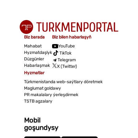
Biz barada
Biz bilen habarlaşyň
Mahabat
YouTube
Hyzmatdaşlyk
TikTok
Düzgünler
Telegram
Habarlaşmak
X (Twitter)
Hyzmatlar
Türkmenistanda web-saýtlary döretmek
Maglumat goldawy
PR makalalary ýerleşdirmek
TSTB agzalary
Mobil
goşundysy