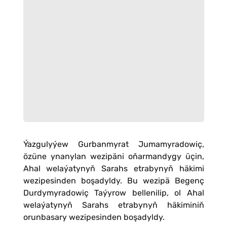
Ýazgulyýew Gurbanmyrat Jumamyradowiç,
özüne ynanylan wezipäni oňarmandygy üçin,
Ahal welaýatynyň Sarahs etrabynyň häkimi
wezipesinden boşadyldy. Bu wezipä Begenç
Durdymyradowiç Taýyrow bellenilip, ol Ahal
welaýatynyň Sarahs etrabynyň häkiminiň
orunbasary wezipesinden boşadyldy.