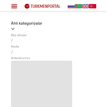
Ähli kategoriýalar
Baş sahypa
/
Media
/
Wideolarymyz