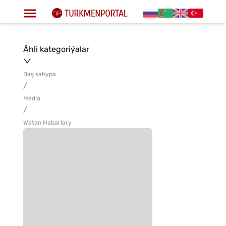
Ähli kategoriýalar
Baş sahypa
/
Media
/
Watan Habarlary