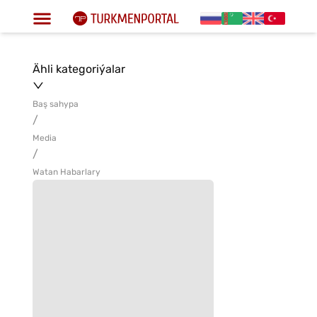
Ähli kategoriýalar
Baş sahypa
/
Media
/
Watan Habarlary