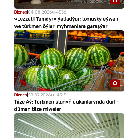
Biznes
|
04.08.2026
4556
«Lezzetli Tamdyr» ýatladýar: tomusky eýwan
we türkmen öýleri myhmanlara garaşýar
Biznes
|
28.07.2026
14515
Täze Aý: Türkmenistanyň dükanlarynda dürli-
dümen täze miweler