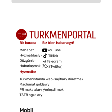
Biz barada
Biz bilen habarlaşyň
Mahabat
YouTube
Hyzmatdaşlyk
TikTok
Düzgünler
Telegram
Habarlaşmak
X (Twitter)
Hyzmatlar
Türkmenistanda web-saýtlary döretmek
Maglumat goldawy
PR makalalary ýerleşdirmek
TSTB agzalary
Mobil