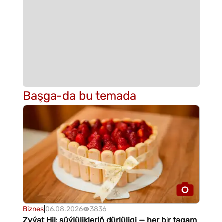
Başga-da bu temada
Biznes
|
06.08.2026
3836
Zyýat Hil: süýjülikleriň dürlüligi — her bir tagam