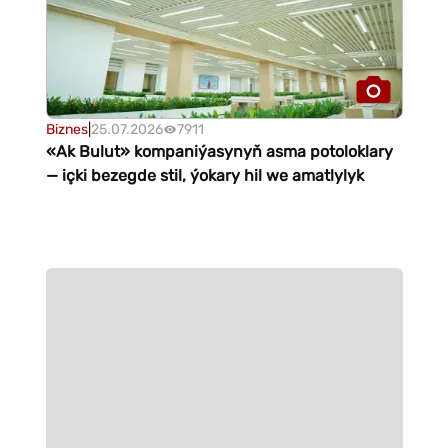
Biznes
|
25.07.2026
7911
«Ak Bulut» kompaniýasynyň asma potoloklary
— içki bezegde stil, ýokary hil we amatlylyk