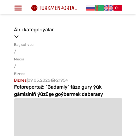
Ähli kategoriýalar
Baş sahypa
/
Media
/
Biznes
Biznes
|
09.05.2026
21954
Fotoreportaž: "Gadamly" täze gury ýük
gämisiniň ýüzüşe goýbermek dabarasy