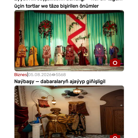
üçin tortlar we täze bişirilen önümler
Biznes
|
05.08.2026
5568
Naýbaşy — dabaralaryň ajaýyp giňişligi!