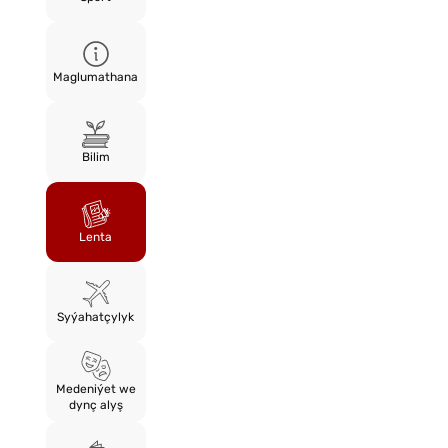
Maglumathana
Bilim
Lenta
Syýahatçylyk
Medeniýet we
dynç alyş