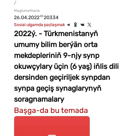
/
Maglumathana
26.04.2022
20334
Sosial ulgamda paýlaşmak
2022ý. - Türkmenistanyň
umumy bilim berýän orta
mekdepleriniň 9-njy synp
okuwçylary üçin (6 yaş) iňlis dili
dersinden geçiriljek synpdan
synpa geçiş synaglarynyň
soragnamalary
Başga-da bu temada