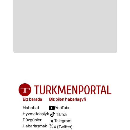
Biz barada
Biz bilen habarlaşyň
Mahabat
YouTube
Hyzmatdaşlyk
TikTok
Düzgünler
Telegram
Habarlaşmak
X (Twitter)