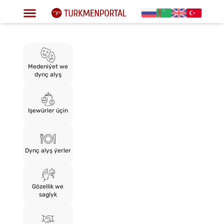
Medeniýet we
dynç alyş
Işewürler üçin
Dynç alyş ýerler
Gözellik we
saglyk