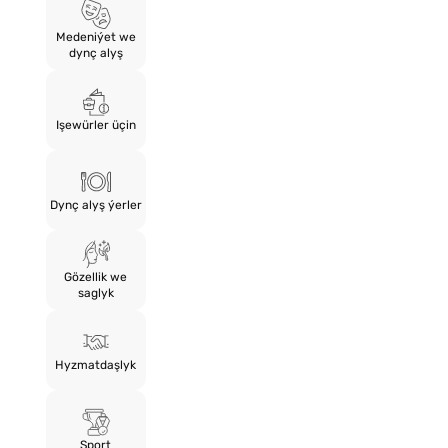
Medeniýet we
dynç alyş
Işewürler üçin
Dynç alyş ýerler
Gözellik we
saglyk
Hyzmatdaşlyk
Sport