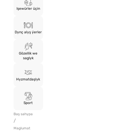
Işewürler üçin
Dynç alyş ýerler
Gözellik we
saglyk
Hyzmatdaşlyk
Sport
Baş sahypa
/
Maglumat