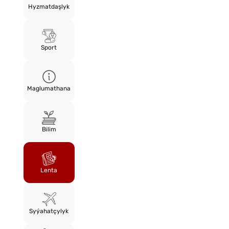
Hyzmatdaşlyk
Sport
Maglumathana
Bilim
Lenta
Syýahatçylyk