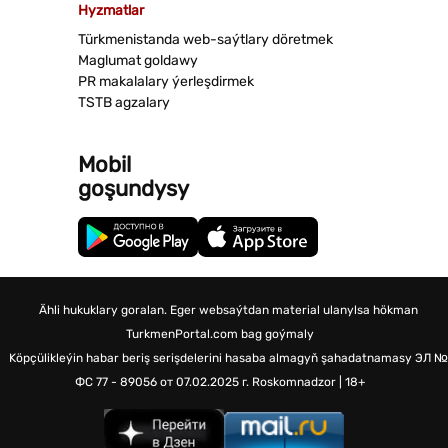
Hyzmatlar
Türkmenistanda web-saýtlary döretmek
Maglumat goldawy
PR makalalary ýerleşdirmek
TSTB agzalary
Mobil
goşundysy
Ähli hukuklary goralan. Eger websaýtdan material ulanylsa hökman
TurkmenPortal.com bag goýmaly
Köpçülikleýin habar beriş serişdelerini hasaba almagyň şahadatnamasy
ЭЛ №
ФС 77 - 89056 от 07.02.2025 г.
Roskomnadzor | 18+