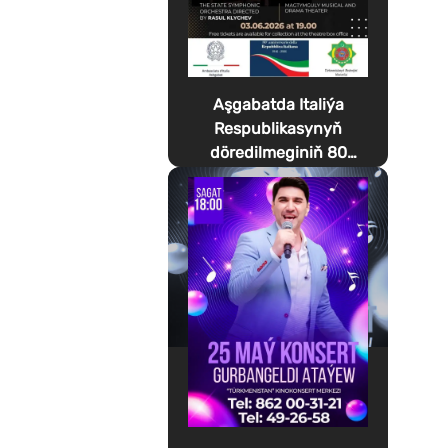
Aşgabatda Italiýa
Respublikasynyň
döredilmeginiň 80
ýyllygyna bagyşlanan
Festa della Musica
geçirilýär