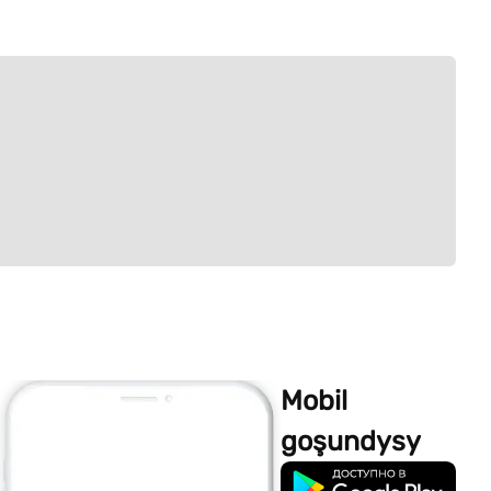
Mobil
goşundysy