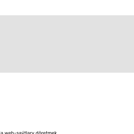
a web-saýtlary döretmek