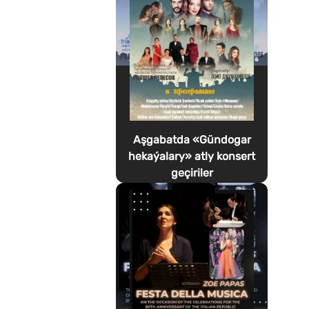
Aşgabatda «Gündogar
hekaýalary» atly konsert
geçiriler