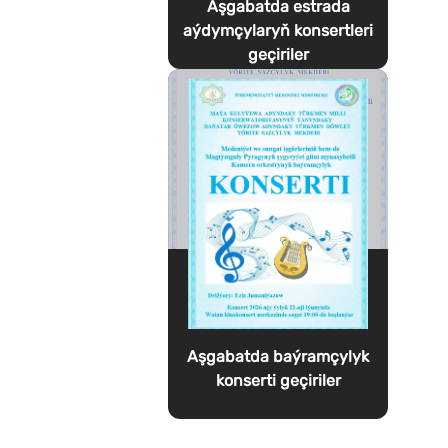
Aşgabatda estrada
aýdymçylaryň konsertleri
geçiriler
Aşgabatda baýramçylyk
konserti geçiriler