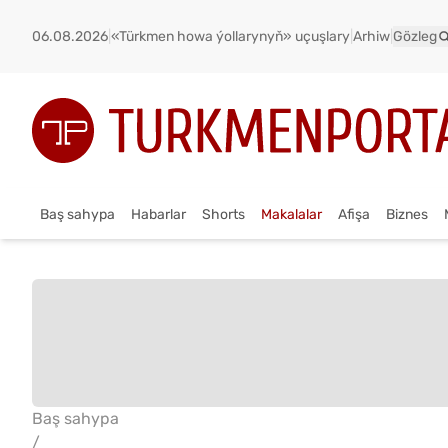
06.08.2026
|
«Türkmen howa ýollarynyň» uçuşlary
|
Arhiw
|
Gözleg
Baş sahypa
Habarlar
Shorts
Makalalar
Afişa
Biznes
Baş sahypa
/