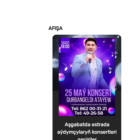
AFIŞA
Aşgabatda estrada
aýdymçylaryň konsertleri
geçiriler