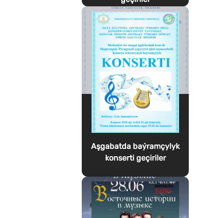
Aşgabatda baýramçylyk
konserti geçiriler