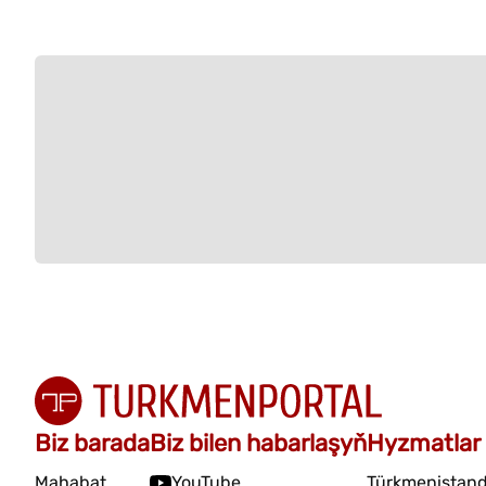
Biz barada
Biz bilen habarlaşyň
Hyzmatlar
Mahabat
YouTube
Türkmenistand