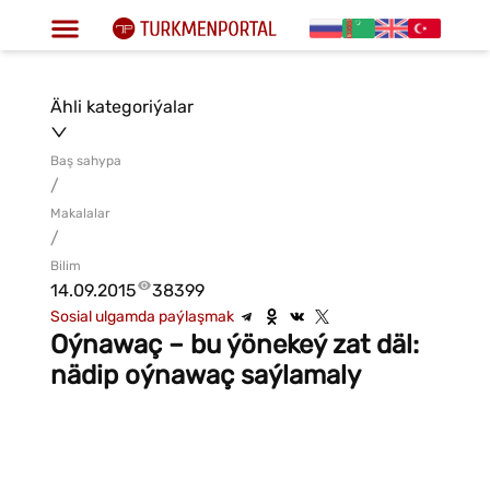
Ähli kategoriýalar
Baş sahypa
/
Makalalar
/
Bilim
14.09.2015
38399
Sosial ulgamda paýlaşmak
Oýnawaç – bu ýönekeý zat däl:
nädip oýnawaç saýlamaly