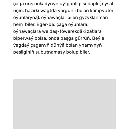
çaga üns nokadynyň üýtgänligi sebäpli (mysal
üçin, häzirki wagtda ýörgünli bolan kompýuter
oýunlaryna), oýnawaçlar bilen gyzyklanman
hem biler. Eger-de, çaga oýunlara,
oýnawaçlara we daş-töwerekdäki zatlara
biperwaý bolsa, onda başga gürrüň. Beýle
ýagdaý çaganyň dünýä bolan ynamynyň
pesliginiň subutnamasy bolup biler.