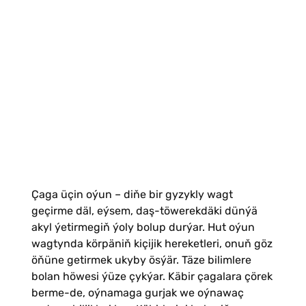
Çaga üçin oýun – diňe bir gyzykly wagt
geçirme däl, eýsem, daş-töwerekdäki dünýä
akyl ýetirmegiň ýoly bolup durýar. Hut oýun
wagtynda körpäniň kiçijik hereketleri, onuň göz
öňüne getirmek ukyby ösýär. Täze bilimlere
bolan höwesi ýüze çykýar. Käbir çagalara çörek
berme-de, oýnamaga gurjak we oýnawaç