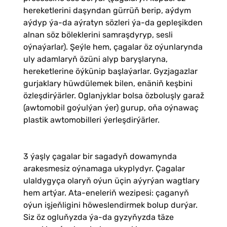
hereketlerini daşyndan gürrüň berip, aýdym
aýdyp ýa-da aýratyn sözleri ýa-da gepleşikden
alnan söz böleklerini samraşdyryp, sesli
oýnaýarlar). Şeýle hem, çagalar öz oýunlarynda
uly adamlaryň özüni alyp baryşlaryna,
hereketlerine öýkünip başlaýarlar. Gyzjagazlar
gurjaklary hüwdülemek bilen, enäniň keşbini
özleşdirýärler. Oglanjyklar bolsa özboluşly garaž
(awtomobil goýulýan ýer) gurup, oňa oýnawaç
plastik awtomobilleri ýerleşdirýärler.
3 ýaşly çagalar bir sagadyň dowamynda
arakesmesiz oýnamaga ukyplydyr. Çagalar
ulaldygyça olaryň oýun üçin aýyrýan wagtlary
hem artýar. Ata-eneleriň wezipesi: çaganyň
oýun işjeňligini höweslendirmek bolup durýar.
Siz öz ogluňyzda ýa-da gyzyňyzda täze