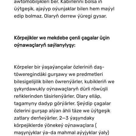
awtomobiljikleri ber. Käbirlerini bolsa iň
üýtgeşik, ajaýyp oýunjaklar bilen hem maýyl
edip bolmaz. Olaryň derrew ýüregi gysar.
Körpejikler we mekdebe çenli çagalar üçin
oýnawaçlaryň saýlanylyşy:
Körpeler bir ýaşaýançalar özleriniň daş-
töweregindäki gurşawy we predmetleri
bilesigelijilik bilen öwrenýärler, kubikleriň we
şykyrdawukly oýnawaçlaryň dürli röwüşli
reňklerinden täsirlenýärler. Olary elläp,
tagamyny dadyp görýärler. Şeýdip çagalar
özlerini gurşap alýan ähli täze we üýtgeşik
zatlary derňeýärler. 2—3 ýaşyndaky
körpejiklerde ýönekeý oýnawaçlara (
maşynjyklar ýa-da mahmal aýyjyklar ýaly)