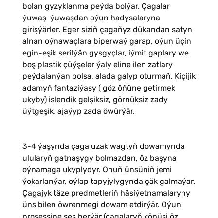
bolan gyzyklanma peýda bolýar. Çagalar
ýuwaş-ýuwaşdan oýun hadysalaryna
girişýärler. Eger siziň çagaňyz dükandan satyn
alnan oýnawaçlara biperwaý garap, oýun üçin
egin-eşik serilýän gysgyçlar, iýmit gaplary we
boş plastik çüýşeler ýaly eline ilen zatlary
peýdalanýan bolsa, alada galyp oturmaň. Kiçijik
adamyň fantaziýasy ( göz öňüne getirmek
ukyby) islendik gelşiksiz, görnüksiz zady
üýtgeşik, ajaýyp zada öwürýär.
3-4 ýaşynda çaga uzak wagtyň dowamynda
ulularyň gatnaşygy bolmazdan, öz başyna
oýnamaga ukyplydyr. Onuň ünsüniň jemi
ýokarlanýar, oýlap tapyjylygynda çäk galmaýar.
Çagajyk täze predmetleriň häsiýetnamalaryny
üns bilen öwrenmegi dowam etdirýär. Oýun
prosessine ses berýär (çagalaryň köpüsi öz