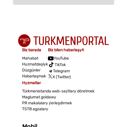
Biz barada
Biz bilen habarlaşyň
Mahabat
YouTube
Hyzmatdaşlyk
TikTok
Düzgünler
Telegram
Habarlaşmak
X (Twitter)
Hyzmatlar
Türkmenistanda web-saýtlary döretmek
Maglumat goldawy
PR makalalary ýerleşdirmek
TSTB agzalary
Mobil