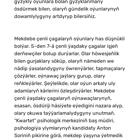
gyzykly oýunlara bolan gyzyklanmany
ösdürmek bilen, olaryň gündelik oýunlarynyň
dowamlylygyny artdyryp bilersiňiz.
Mekdebe çenli çagalaryň oýunlary has düşnükli
bolýar. 5-den 7-ä çenli ýaşdaky çagalar işjeň
derňewçiler bolup durýarlar. Olar höwesjeňlik
bilen gurjaklary söküp, olaryň nämeden we
nädip ýasalandygyny öwrenýärler, tapmaçalary
çözýärler, oýnawaç jaýlary gurup, olary
reňkleýärler. Şeýlelikde, olar oýun arkaly uly
adamlaryň kärlerini özleşdirýärler. Mekdebe
çenli ýaşdaky çagalaryň oýnawaçlarynyň,
esasan, ösdüriji häsiýete eýedigini nazara alyp,
olary okuwa taýýarlamalydygyny unutmaň.
“Kwartet” psihologik merkeziniň baş müdiri,
psihologiýa ylymlarynyň kandidaty Anton
Soriniň pikirine görä, mekdep ýaşyna ýetmedik