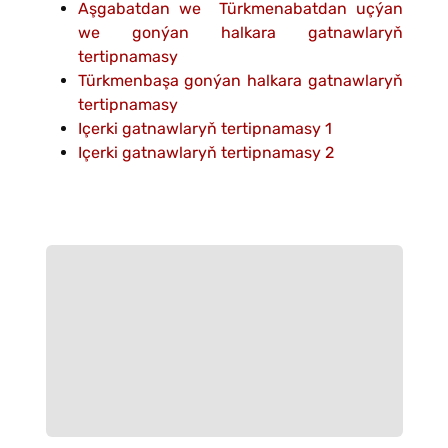
Aşgabatdan we Türkmenabatdan uçýan
we gonýan halkara gatnawlaryň
tertipnamasy
Türkmenbaşa gonýan halkara gatnawlaryň
tertipnamasy
Içerki gatnawlaryň tertipnamasy 1
Içerki gatnawlaryň tertipnamasy 2