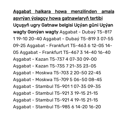
Aşgabat halkara howa menzilinden amala
aşyrýan ýolagçy howa gatnawlaryň tertibi
Uçuşyň ugry
Gatnaw belgisi
Uçýan güni
Uçýan
wagty
Gonýan wagty
Aşgabat - Dubaý T5-817
1 19-10 20-40 Aşgabat - Dubaý T5-819 3 07-55
09-25 Aşgabat - Frankfurt T5-463 6 12-05 14-
05 Aşgabat - Frankfurt T5-467 3 14-40 16-40
Aşgabat - Kazan T5-737 4 07-30 09-00
Aşgabat - Kazan T5-735 7 21-35 23-05
Aşgabat - Moskwa T5-703 2 20-50 22-45
Aşgabat - Moskwa T5-709 5 06-50 08-45
Aşgabat - Stambul T5-901 1 07-35 09-35
Aşgabat - Stambul T5-921 3 19-15 21-15
Aşgabat - Stambul T5-921 4 19-15 21-15
Aşgabat - Stambul T5-985 6 14-20 16-20