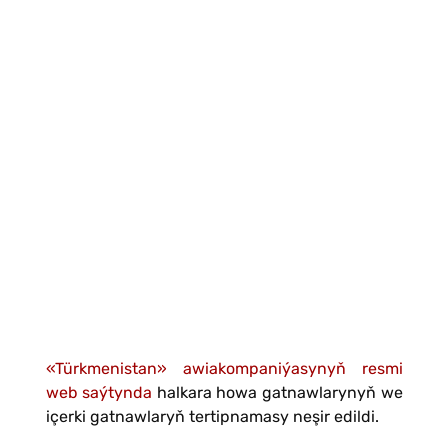
«Türkmenistan» awiakompaniýasynyň resmi
web saýtynda
halkara howa gatnawlarynyň we
içerki gatnawlaryň tertipnamasy neşir edildi.