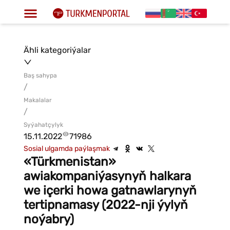
Ähli kategoriýalar
Baş sahypa
/
Makalalar
/
Syýahatçylyk
15.11.2022
71986
Sosial ulgamda paýlaşmak
«Türkmenistan»
awiakompaniýasynyň halkara
we içerki howa gatnawlarynyň
tertipnamasy (2022-nji ýylyň
noýabry)