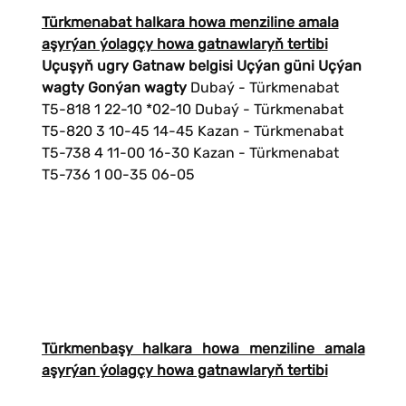
Türkmenabat halkara howa menziline amala
aşyrýan ýolagçy howa gatnawlaryň tertibi
Uçuşyň ugry
Gatnaw belgisi
Uçýan güni
Uçýan
wagty
Gonýan wagty
Dubaý - Türkmenabat
T5-818 1 22-10 *02-10 Dubaý - Türkmenabat
T5-820 3 10-45 14-45 Kazan - Türkmenabat
T5-738 4 11-00 16-30 Kazan - Türkmenabat
T5-736 1 00-35 06-05
Türkmenbaşy halkara howa menziline amala
aşyrýan ýolagçy howa gatnawlaryň tertibi