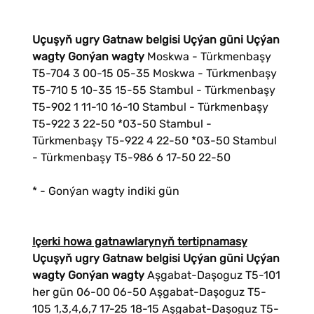
Uçuşyň ugry
Gatnaw belgisi
Uçýan güni
Uçýan
wagty
Gonýan wagty
Moskwa - Türkmenbaşy
T5-704 3 00-15 05-35 Moskwa - Türkmenbaşy
Т5-710 5 10-35 15-55 Stambul - Türkmenbaşy
T5-902 1 11-10 16-10 Stambul - Türkmenbaşy
T5-922 3 22-50 *03-50 Stambul -
Türkmenbaşy T5-922 4 22-50 *03-50 Stambul
- Türkmenbaşy T5-986 6 17-50 22-50
* - Gonýan wagty indiki gün
Içerki howa gatnawlarynyň tertipnamasy
Uçuşyň ugry
Gatnaw belgisi
Uçýan güni
Uçýan
wagty
Gonýan wagty
Aşgabat-Daşoguz T5-101
her gün 06-00 06-50 Aşgabat-Daşoguz T5-
105 1,3,4,6,7 17-25 18-15 Aşgabat-Daşoguz T5-