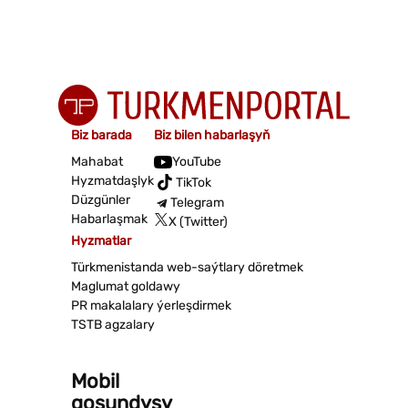
Biz barada
Biz bilen habarlaşyň
Mahabat
YouTube
Hyzmatdaşlyk
TikTok
Düzgünler
Telegram
Habarlaşmak
X (Twitter)
Hyzmatlar
Türkmenistanda web-saýtlary döretmek
Maglumat goldawy
PR makalalary ýerleşdirmek
TSTB agzalary
Mobil
goşundysy