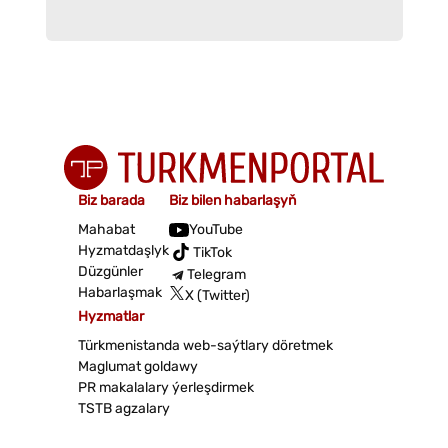
Biz barada
Biz bilen habarlaşyň
Mahabat
YouTube
Hyzmatdaşlyk
TikTok
Düzgünler
Telegram
Habarlaşmak
X (Twitter)
Hyzmatlar
Türkmenistanda web-saýtlary döretmek
Maglumat goldawy
PR makalalary ýerleşdirmek
TSTB agzalary