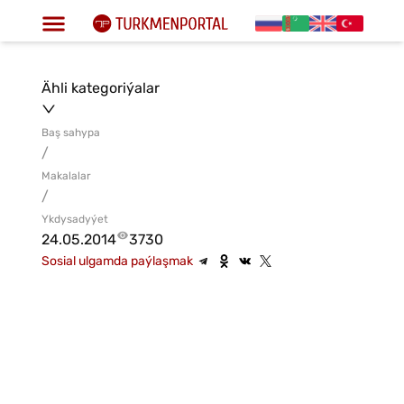
Ähli kategoriýalar
Baş sahypa
/
Makalalar
/
Ykdysadyýet
24.05.2014
3730
Sosial ulgamda paýlaşmak