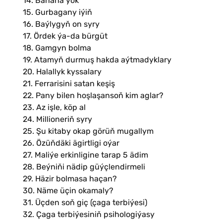
14. Bahana ýok
15. Gurbagany iýiň
16. Baýlygyň on syry
17. Ördek ýa-da bürgüt
18. Gamgyn bolma
19. Atamyň durmuş hakda aýtmadyklary
20. Halallyk kyssalary
21. Ferrarisini satan keşiş
22. Pany bilen hoşlaşansoň kim aglar?
23. Az işle, köp al
24. Millioneriň syry
25. Şu kitaby okap görüň mugallym
26. Özüňdäki ägirtligi oýar
27. Maliýe erkinligine tarap 5 ädim
28. Beýniňi nädip güýçlendirmeli
29. Häzir bolmasa haçan?
30. Näme üçin okamaly?
31. Üçden soň giç (çaga terbiýesi)
32. Çaga terbiýesiniň psihologiýasy