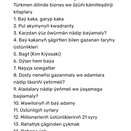
Türkmen dilinde biznes we özüňi kämilleşdiriji
kitaplary
1. Baý kaka, garyp kaka
2. Pul akymynyň kwadranty
3. Karzdan ýüz öwürmän nädip baýamaly?
4. Baý kakanyň şägirtleri bilen gazanan taryhy
üstünlikleri
5. Bagt (Kim Kiýosaki)
6. Oýlan hem baýa
7. Naşyja sowgatlar
8. Dosty neneňsi gazanmaly we adamlara
nädip täsiriňi ýetirmeli?
9. Aladalary nädip ýeňmeli we ýaşamaga
başlamaly?
10. Wawilonyň iň baý adamy
11. Üstünligiň syrlary
12. Millionerleriň üstünlikleriniň 21 syry
13. Rahatlyk çäginden çykmak