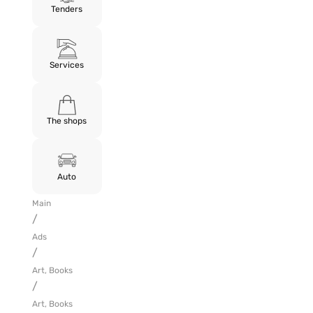
Tenders
Services
The shops
Auto
Main
/
Ads
/
Art, Books
/
Art, Books