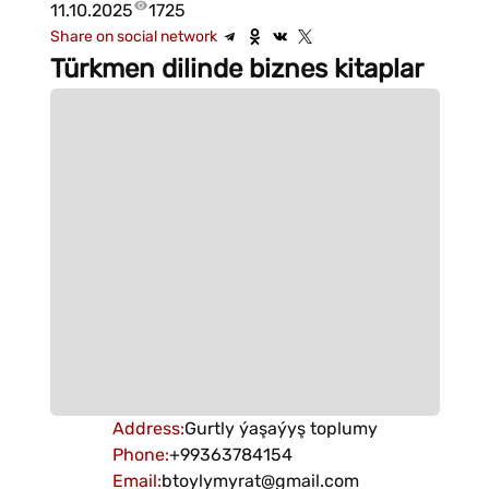
11.10.2025
1725
Share on social network
Türkmen dilinde biznes kitaplar
Address
:
Gurtly ýaşaýyş toplumy
Phone
:
+99363784154
Email
:
btoylymyrat@gmail.com