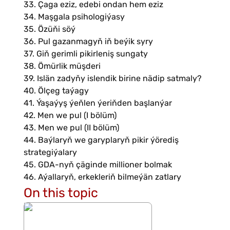
33. Çaga eziz, edebi ondan hem eziz
34. Maşgala psihologiýasy
35. Özüňi söý
36. Pul gazanmagyň iň beýik syry
37. Giň gerimli pikirleniş sungaty
38. Ömürlik müşderi
39. Islän zadyňy islendik birine nädip satmaly?
40. Ölçeg taýagy
41. Ýaşaýyş ýeňlen ýeriňden başlanýar
42. Men we pul (I bölüm)
43. Men we pul (II bölüm)
44. Baýlaryň we garyplaryň pikir ýörediş
strategiýalary
45. GDA-nyň çäginde millioner bolmak
46. Aýallaryň, erkekleriň bilmeýän zatlary
On this topic