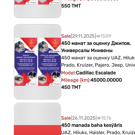
водовоз, DongFeng водовоз Ад
550
TMT
Ашхабад перекресток улиц Ай
Ататюрка Ледовый дворец
+99364019353 +99312212845
Sale
|
29.11.2025
|
1509
450 манат за оценку Джипов,
Универсалы Мнивены
450 манат за оценку UAZ, Hiluks,
Prado, Kruizer, Pajero, Jeep, Uni
Parketnik, UAZ, GAZ: Минивэны
Model
:
Cadillac
Escalade
HAIS, SIENNA, PREWIA, Адрес 
Mileage (km)
:
45000.00000
перекресток улиц Айтакова и
450
TMT
Ледовый дворец +9936401935
+99312212845
Sale
|
26.11.2025
|
1576
450 manada baha kesýäris
UAZ, Hiluks, Haisler, Prado, Kruize