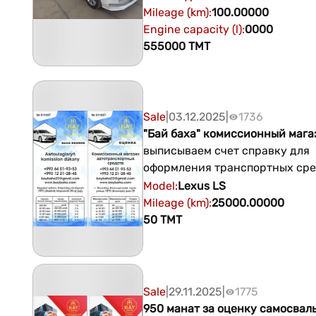
атмадык хичиси 100% гаранти
Mileage (km)
:
100.00000
озинден пес машин билен
Engine capacity (l)
:
0000
555000
TMT
Sale
|
03.12.2025
|
1736
"Бай баха" комиссионный мага
выписываем счет справку для
оформления транспортных сре
между организациями в ГАИ и
Model
:
Lexus
LS
сельхоз. Наш адрес Ашхабад в
Mileage (km)
:
25000.00000
Аква комплекса по Советской 
50
TMT
поворот на Совхозную телефон
+99312212845 мобила:+993640
Sale
|
29.11.2025
|
1775
950 манат за оценку самосвал