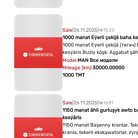
köçeleriniň çatrygynda ýerleşen
oyunlar we sport toplumy +99364019353
+99312212845
Sale
|
26.11.2025
|
1530
1000 manat Eýerli çekijä baha ke
1000 manat Eýerli çekijä (тягач)
kesýäris Buzly köşk: Aşgabat şäheriniň
Aýtakow we Atatürk köçeleriniň
Model
:
MAN
Все модели
çatrygynda ýerleşen Gyşky oyun
Mileage (km)
:
30000.00000
sport toplumy +99364019353
1000
TMT
+99312212845
Sale
|
26.11.2025
|
1691
1150 manat ähli gurluşyk awto 
kesýäris
1150 manat Başenny kranlar, Teke
kranla, tekerli ekskawatorlar, zyn