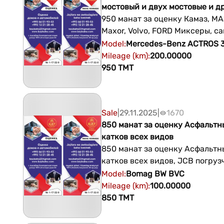
мостовый и двух мостовые и д
950 манат за оценку Камаз, МА
Maxor, Volvo, FORD Миксеры, с
одна мостовый и двух мостовый Адр
Model
:
Mercedes-Benz
ACTROS 
Ашхабад перекресток улиц Ай
Mileage (km)
:
200.00000
Ататюрка Ледовый дворец
950
TMT
+99364019353 +99312212845
Sale
|
29.11.2025
|
1670
850 манат за оценку Асфальтн
катков всех видов
850 манат за оценку Асфальтн
катков всех видов, JCB погруз
Greyder, Traktor, Kara, Электри
Model
:
Bomag
BW BVC
Kara, Прицепы только двух мо
Mileage (km)
:
100.00000
(сельскохозяйственные и ЗИЛ, 
850
TMT
другие). Адрес Ашхабад перекресток
улиц Айтакова и Ататюрка Ле