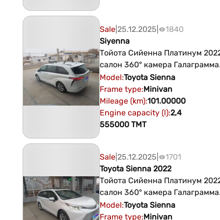
Sale
|
25.12.2025
|
1840
Siyenna
Тойота Сийенна Платинум 202
салон 360° камера Галаграмма
Безпроводной зарядник Хемм
Model
:
Toyota
Sienna
функциялары ищжен Айробаг
Frame type
:
Minivan
атмадык хичиси 100% гаранти
Mileage (km)
:
101.00000
озинден пес машин билен
Engine capacity (l)
:
2,4
555000
TMT
Sale
|
25.12.2025
|
1701
Toyota Sienna 2022
Тойота Сийенна Платинум 202
салон 360° камера Галаграмма
Безпроводной зарядник Хемм
Model
:
Toyota
Sienna
функциялары ищжен Айробаг
Frame type
:
Minivan