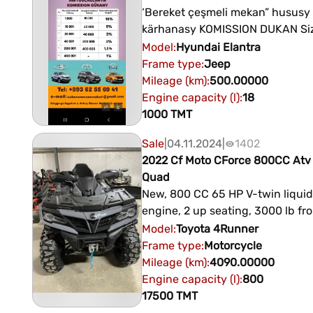
‘Bereket çeşmeli mekan” hususy
kärhanasy KOMISSION DUKAN Siziň
awtoulaglaryňyzyň resminamala
Model
:
Hyundai
Elantra
gysga wagtyň içinde taýýarlap 
Frame type
:
Jeep
eder Комиссионный магазин по
Mileage (km)
:
500.00000
торговле автомобилями быстр
Engine capacity (l)
:
18
оформит куплю продажу ваше
1000
TMT
автомобиля Тел (+99362)55-69
Sale
|
04.11.2024
|
1402
Адрес электронной почты
2022 Cf Moto CForce 800CC Atv
suhanowaannnabat@gmail.com
Quad
New, 800 CC 65 HP V-twin liquid
engine, 2 up seating, 3000 lb fr
automotive grade paint, 14″ alu
Model
:
Toyota
4Runner
electronic power steering, inde
Frame type
:
Motorcycle
suspension, 4WD, 2″ hitch receiv
Mileage (km)
:
4090.00000
870 lb towing capacity. Price inc
Engine capacity (l)
:
800
freight and setup charges. 2022 Cf Moto
17500
TMT
CForce 800CC Atv 4x4 Quad 20