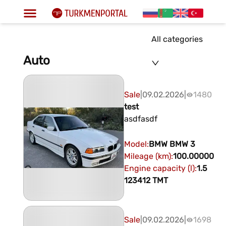
All categories
Auto
Sale
|
09.02.2026
|
1480
test
asdfasdf
Model
:
BMW
BMW 3
Mileage (km)
:
100.00000
Engine capacity (l)
:
1.5
123412
TMT
Sale
|
09.02.2026
|
1698