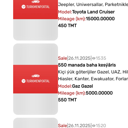
Jeepler, Uniwersallar, Parketnikl
GAZ: awtobuslar MINIWENLER G
Model
:
Toyota
Land Cruiser
HAIS, SIENNA, PREWIA, kysymly
Mileage (km)
:
15000.00000
awtoulaglara 450 manat baha ke
450
TMT
Buzly köşk: Aşgabat şäheriniň A
we Atatürk köçeleriniň çatrygyn
ýerleşen Gyşky oyunlar we spor
+99364019353 +99312212845
Sale
|
26.11.2025
|
1535
550 manada baha kesýäris
Kiçi ýük göterijiler Gazel, UAZ, Hi
Hiasler, Kanter, Ewakuator, Forla
Bongo, FOTON, kiçi ýük göteriji ZI
Model
:
Gaz
Gazel
DongFeng wodowoz, bortowoy 
Mileage (km)
:
5000.00000
beýlekiler 550 manat Buzly köşk: Aşgabat
550
TMT
şäheriniň Aýtakow we Atatürk kö
çatrygynda ýerleşen Gyşky oyun
sport toplumy +99364019353
Sale
|
26.11.2025
|
1520
+99312212845