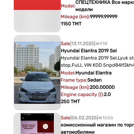
kranlar, zynjyrly ekskowatorlar w
СПЕЦТЕХНИКА
Все марк
Model
:
wyshkalar baha kesýäris Buzly köşk:
модели
Aşgabat şäheriniň Aýtakow we A
Mileage (km)
:
99999.99999
köçeleriniň çatrygynda ýerleşen
1150
TMT
oyunlar we sport toplumy +99364019353
+99312212845
Sale
|
13.11.2025
|
918
Hyundai Elantra 2019 Sel
Hyundai Elantra 2019 Sel,Lyuk st
stop,FuLL VIN KOD 5npd84lf2kh
Model
:
Hyundai
Elantra
Frame type
:
Sedan
Mileage (km)
:
200.00000
Engine capacity (l)
:
2.0
250
TMT
Sale
|
06.02.2025
|
1606
комиссионный магазин по тор
автомобилями