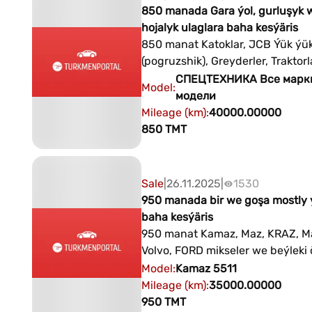
850 manada Gara ýol, gurluşyk 
hojalyk ulaglara baha kesýäris
850 manat Katoklar, JCB Ýük ýükl
(pogruzshik), Greyderler, Traktorl
elektron Kara, tirkekler (oba hoja
СПЕЦТЕХНИКА
Все марк
Model
:
baha kesýäris Buzly köşk: Aşgabat
модели
şäheriniň Aýtakow we Atatürk kö
Mileage (km)
:
40000.00000
çatrygynda ýerleşen Gyşky oyun
850
TMT
sport toplumy +99364019353
+99312212845
Sale
|
26.11.2025
|
1530
950 manada bir we goşa mostly 
baha kesýäris
950 manat Kamaz, Maz, KRAZ, M
Volvo, FORD mikseler we beýleki 
agdarýan, ýük ulaglar, bir we go
Model
:
Kamaz
5511
mostlylar baha kesýäris Buzly köşk:
Mileage (km)
:
35000.00000
Aşgabat şäheriniň Aýtakow we A
950
TMT