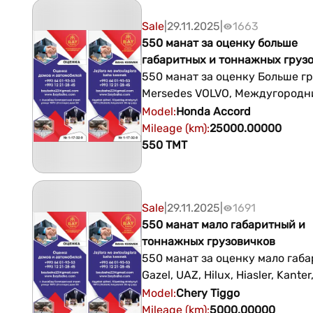
дворец +99364019353 +993122
Sale
|
29.11.2025
|
1663
550 манат за оценку больше
габаритных и тоннажных груз
550 манат за оценку Больше г
Mersedes VOLVO, Междугородн
автобусы, ЗИЛ bortawoy и т.д. Адрес
Model
:
Honda
Accord
Ашхабад перекресток улиц Ай
Mileage (km)
:
25000.00000
Ататюрка Ледовый дворец
550
TMT
+99364019353 +99312212845
Sale
|
29.11.2025
|
1691
550 манат мало габаритный и
тоннажных грузовичков
550 манат за оценку мало габ
Gazel, UAZ, Hilux, Hiasler, Kanter
Ewakuator, Forland, KIA Bongo,
Model
:
Chery
Tiggo
мало грузный (мало тоннажный)
Mileage (km)
:
5000.00000