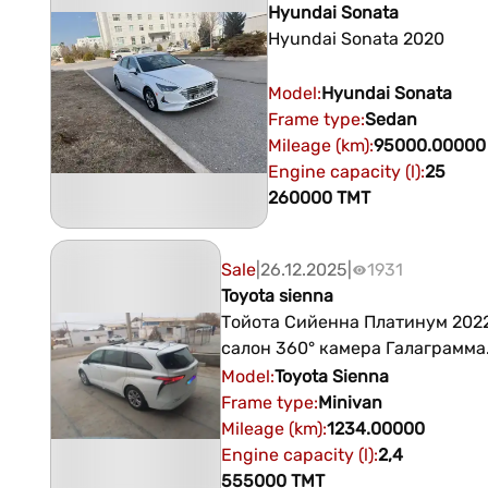
Hyundai Sonata
Hyundai Sonata 2020
Model
:
Hyundai
Sonata
Frame type
:
Sedan
Mileage (km)
:
95000.00000
Engine capacity (l)
:
25
260000
TMT
Sale
|
26.12.2025
|
1931
Toyota sienna
Тойота Сийенна Платинум 202
салон 360° камера Галаграмма
Безпроводной зарядник Хемм
Model
:
Toyota
Sienna
функциялары ищжен Айробаг
Frame type
:
Minivan
атмадык хичиси 100% гаранти
Mileage (km)
:
1234.00000
озинден пес машин билен
Engine capacity (l)
:
2,4
555000
TMT