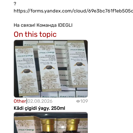
?
https://forms.yandex.com/cloud/69e3bc761f1eb505
На связи! Команда IDEGLI
On this topic
Other
|
02.08.2026
109
Kädi çigidi ýagy. 250ml