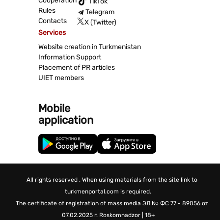
Cooperation
TikTok
Rules
Telegram
Contacts
X (Twitter)
Services
Website creation in Turkmenistan
Information Support
Placement of PR articles
UIET members
Mobile
application
All rights reserved . When using materials from the site link to
turkmenportal.com is required.
The certificate of registration of mass media
ЭЛ № ФС 77 - 89056 от
07.02.2025 г.
Roskomnadzor | 18+