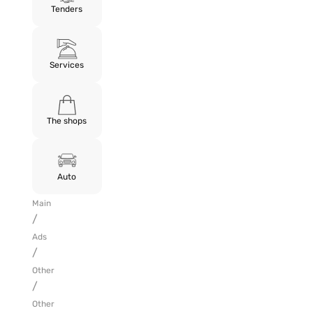
Tenders
Services
The shops
Auto
Main
/
Ads
/
Other
/
Other