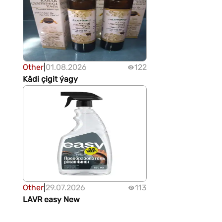
Other
|
01.08.2026
122
Kädi çigit ýagy
Other
|
29.07.2026
113
LAVR easy New