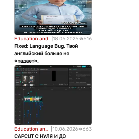
Education and
|
18.06.2026
616
science
Fixed: Language Bug. Твой
английский больше не
«падает».
Education and
|
10.06.2026
663
science
CAPCUT С НУЛЯ И ДО