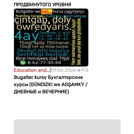
ПРОДВИНУТОГО УРОВНЯ
Education and
|
09.06.2026
913
science
Bugalter kursy Бухгалтерские
курсы (GÜNDIZKI we AGŞAMKY /
ДНЕВНЫЕ и ВЕЧЕРНИЕ)