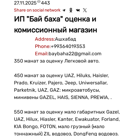
27.11.2025
443
Share on social network
ИП "Бай баха" оценка и
комиссионный магазин
Address
:
Ашхабад
Phone
:
+99364019353
Email
:
baybaha22@gmail.com
350 манат за оценку Легковой авто.
450 манат за оценку UAZ, Hiluks, Haisler,
Prado, Kruizer, Pajero, Jeep, Uniwersallar,
Parketnik, UAZ, GAZ: микроавтобусы,
минивены GAZEL, HAIS, SIENNA, PREWIA, .
550 манат за оценку мало габаритных Gazel,
UAZ, Hilux, Hiasler, Kanter, Ewakuator, Forland,
KIA Bongo, FOTON, мало грузный (мало
тоннажный) ZIL водовоз, DongFeng водовоз.