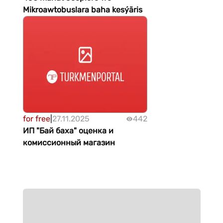
Mikroawtobuslara baha kesýäris
for free
|
27.11.2025
442
ИП "Бай баха" оценка и
комиссионный магазин