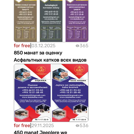
for free
|
03.12.2025
365
850 манат за оценку
Асфальтных катков всех видов
for free
|
29.11.2025
536
450 manat Jeeplere we