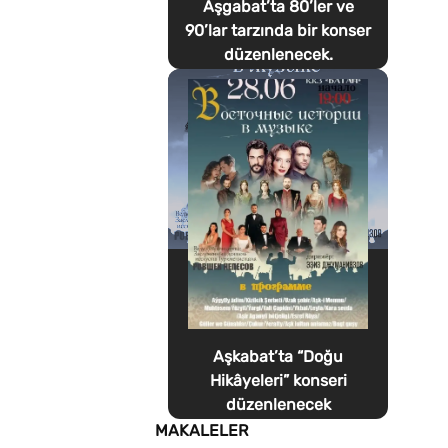
Aşgabat’ta 80’ler ve
90’lar tarzında bir konser
düzenlenecek.
Aşkabat’ta “Doğu
Hikâyeleri” konseri
düzenlenecek
MAKALELER