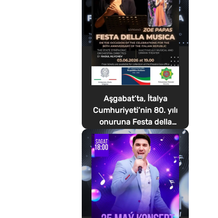
Aşgabat’ta, İtalya
Cumhuriyeti’nin 80. yılı
onuruna Festa della
Musica düzenlenecek