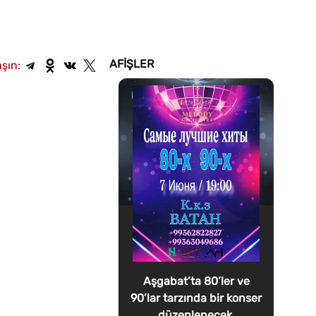
AFIŞLER
şın:
Aşgabat’ta 80’ler ve
90’lar tarzında bir konser
düzenlenecek.