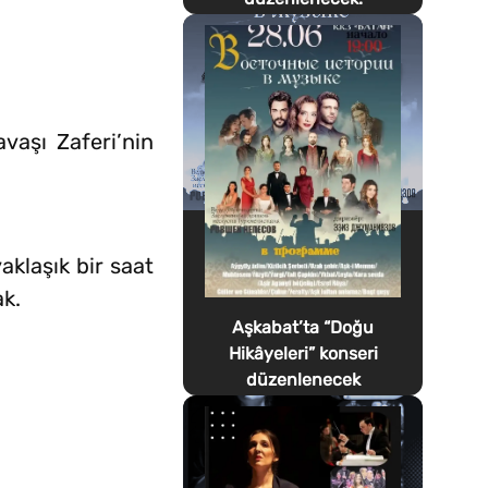
aşı Zaferi’nin
aklaşık bir saat
ak.
Aşkabat’ta “Doğu
Hikâyeleri” konseri
düzenlenecek