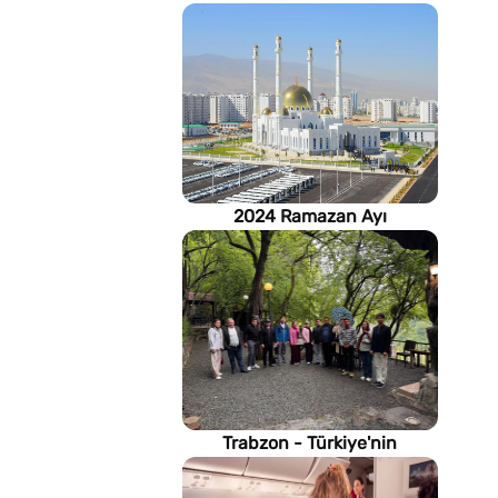
2024 Ramazan Ayı
imsakiyesi (Türkmenistan)
Trabzon - Türkiye'nin
Karadeniz kıyısındaki gururu