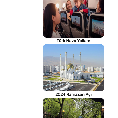
Türk Hava Yolları:
İstanbul'dan, Dünya’ya
2024 Ramazan Ayı
imsakiyesi (Türkmenistan)