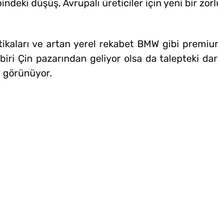
ndeki düşüş, Avrupalı üreticiler için yeni bir zor
olitikaları ve artan yerel rekabet BMW gibi premi
 biri Çin pazarından geliyor olsa da talepteki da
ı görünüyor.