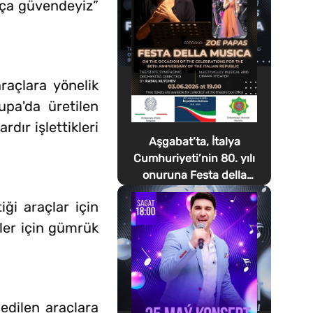
ukça güvendeyiz”
raçlara yönelik
upa'da üretilen
dır işlettikleri
Aşgabat’ta, İtalya
Cumhuriyeti’nin 80. yılı
onuruna Festa della
Musica düzenlenecek
ği araçlar için
ler için gümrük
 edilen araçlara