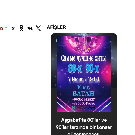
AFIŞLER
şın:
Aşgabat’ta 80’ler ve
90’lar tarzında bir konser
düzenlenecek.