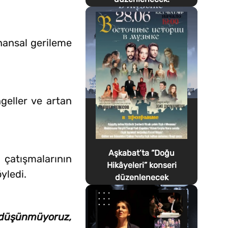
inansal gerileme
geller ve artan
Aşkabat’ta “Doğu
 çatışmalarının
Hikâyeleri” konseri
yledi.
düzenlenecek
i düşünmüyoruz,