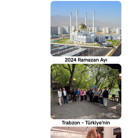
2024 Ramazan Ayı
imsakiyesi (Türkmenistan)
Trabzon - Türkiye'nin
Karadeniz kıyısındaki gururu