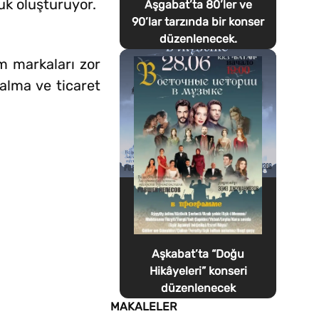
luk oluşturuyor.
Aşgabat’ta 80’ler ve
90’lar tarzında bir konser
düzenlenecek.
um markaları zor
ralma ve ticaret
Aşkabat’ta “Doğu
Hikâyeleri” konseri
düzenlenecek
MAKALELER