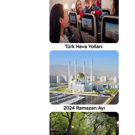
Türk Hava Yolları:
İstanbul'dan, Dünya’ya
2024 Ramazan Ayı
imsakiyesi (Türkmenistan)