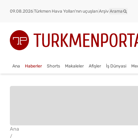
09.08.2026
|
Türkmen Hava Yolları'nın uçuşları
|
Arşiv
|
Arama
Ana
Haberler
Shorts
Makaleler
Afişler
İş Dünyasi
Me
Ana
/