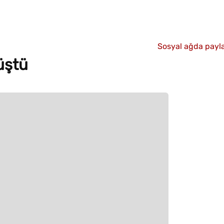
Sosyal ağda payla
üştü