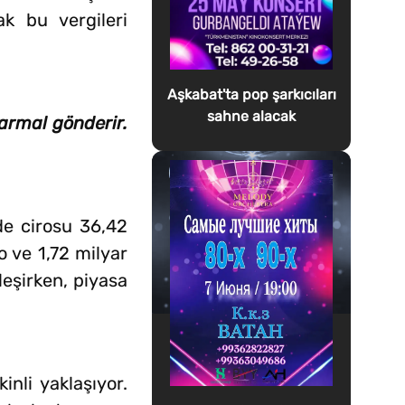
ak bu vergileri
Aşkabat'ta pop şarkıcıları
sahne alacak
armal gönderir.
de cirosu 36,42
o ve 1,72 milyar
leşirken, piyasa
nli yaklaşıyor.