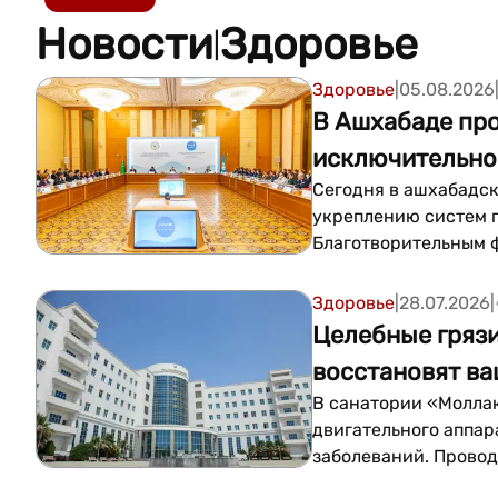
Новости
Здоровье
|
Здоровье
|
05.08.2026
В Ашхабаде пр
исключительно
Сегодня в ашхабадск
укреплению систем 
Благотворительным 
Гурбангулы Бердымух
Здоровье
|
28.07.2026
|
Целебные грязи
восстановят ва
В санатории «Моллак
двигательного аппар
заболеваний. Провод