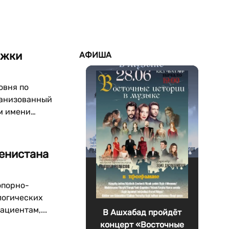
ржки
АФИША
овня по
ганизованный
м имени
...
менистана
опорно-
логических
циентам,...
В Ашхабад пройдёт
концерт «Восточные