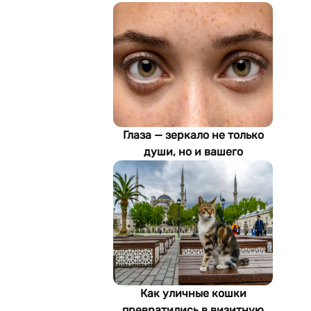
Глаза — зеркало не только
души, но и вашего
здоровья: как ИИ находит
болезни по фотографии
Как уличные кошки
превратились в визитную