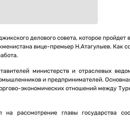
джикского делового совета, которое пройдет 
кменистана вице-премьер Н.Атагулыев. Как с
абота.
тавителей министерств и отраслевых ведом
омышленников и предпринимателей. Основная
торгово-экономических отношений между Тур
л на рассмотрение главы государства со