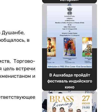
в Душанбе,
ообщалось, в
ств, Торгово-
 цель встречи
В Ашхабаде пройдёт
кменистаном и
фестиваль индийского
кино
ответствующее