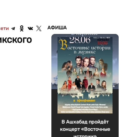
АФИША
сети
икского
В Ашхабад пройдёт
концерт «Восточные
истории»