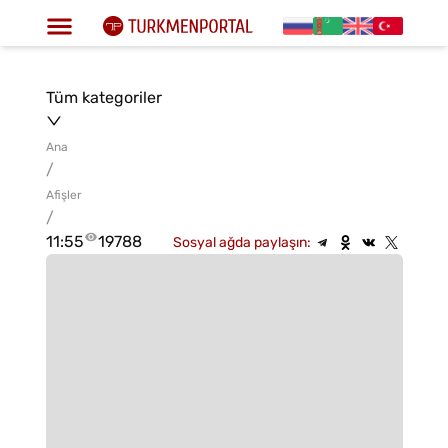
Tüm kategoriler
Ana
/
Afişler
/
11:55
19788
Sosyal ağda paylaşın: