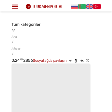
Tüm kategoriler
Ana
/
Afişler
/
0:24
2856
Sosyal ağda paylaşın: