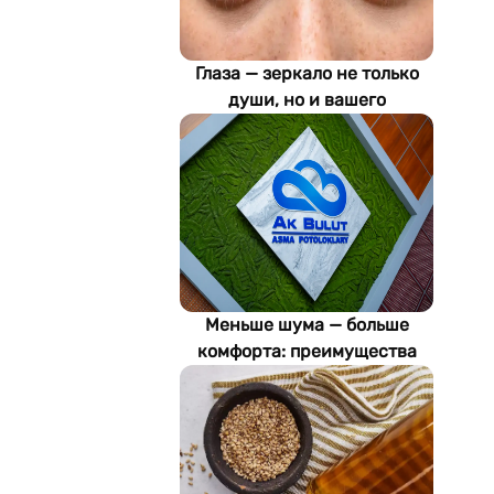
Глаза — зеркало не только
души, но и вашего
здоровья: как ИИ находит
болезни по фотографии
Меньше шума — больше
комфорта: преимущества
акустических потолков Ak
Bulut