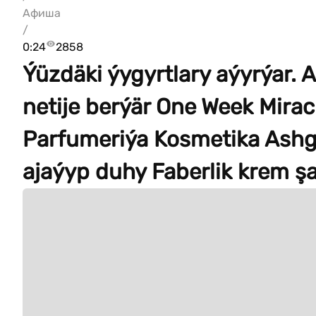
Афиша
/
0:24
2858
Ýüzdäki ýygyrtlary aýyrýar. 
netije berýär One Week Mirac
Parfumeriýa Kosmetika Ashg
ajaýyp duhy Faberlik krem ş