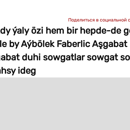
Поделиться в социальной 
Ady ýaly özi hem bir hepde-de 
le by Aýbölek Faberlic Aşgabat
abat duhi sowgatlar sowgat s
ahsy ideg