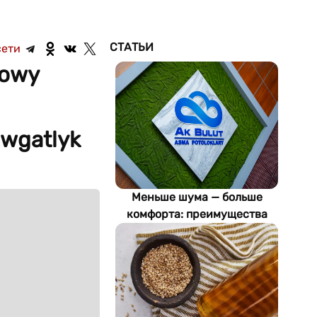
СТАТЬИ
сети
gowy
owgatlyk
Меньше шума — больше
комфорта: преимущества
акустических потолков Ak
Bulut