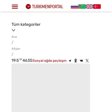
Tüm kategoriler
Ana
/
Afişler
/
19:5
4635
Sosyal ağda paylaşın: