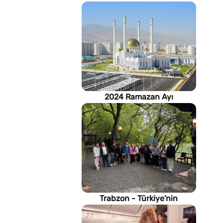
2024 Ramazan Ayı
imsakiyesi (Türkmenistan)
Trabzon - Türkiye'nin
Karadeniz kıyısındaki gururu