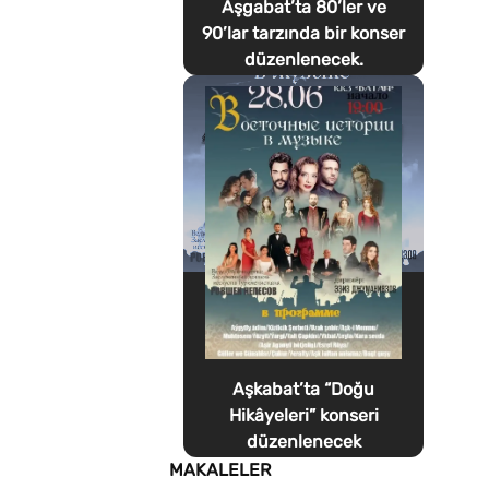
Aşgabat’ta 80’ler ve
90’lar tarzında bir konser
düzenlenecek.
Aşkabat’ta “Doğu
Hikâyeleri” konseri
düzenlenecek
MAKALELER