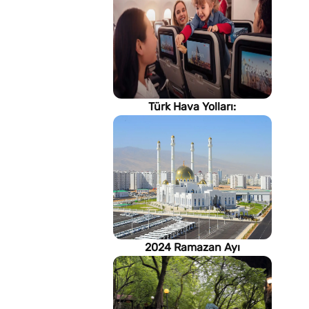
Türk Hava Yolları:
İstanbul'dan, Dünya’ya
2024 Ramazan Ayı
imsakiyesi (Türkmenistan)