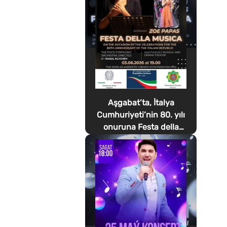
Aşgabat’ta, İtalya
Cumhuriyeti’nin 80. yılı
onuruna Festa della
Musica düzenlenecek