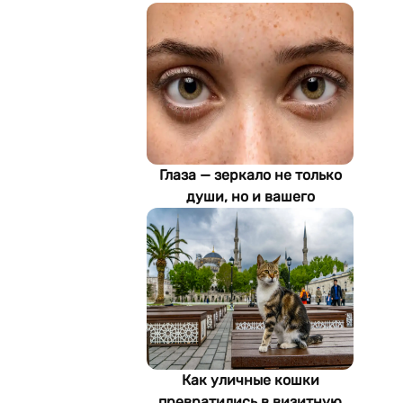
Глаза — зеркало не только
души, но и вашего
здоровья: как ИИ находит
болезни по фотографии
Как уличные кошки
превратились в визитную