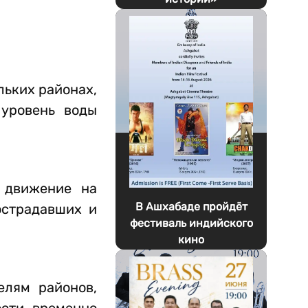
льких районах,
 уровень воды
о движение на
В Ашхабаде пройдёт
острадавших и
фестиваль индийского
кино
лям районов,