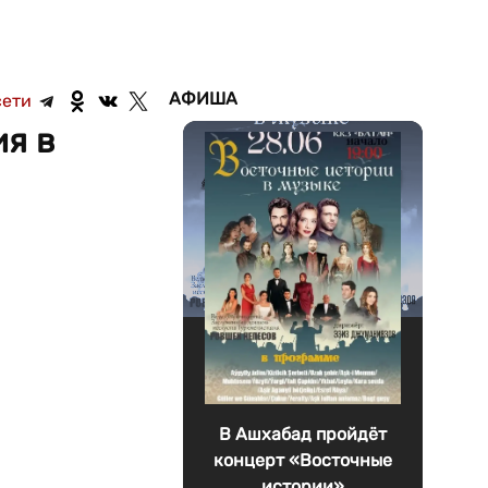
АФИША
сети
я в
В Ашхабад пройдёт
концерт «Восточные
истории»