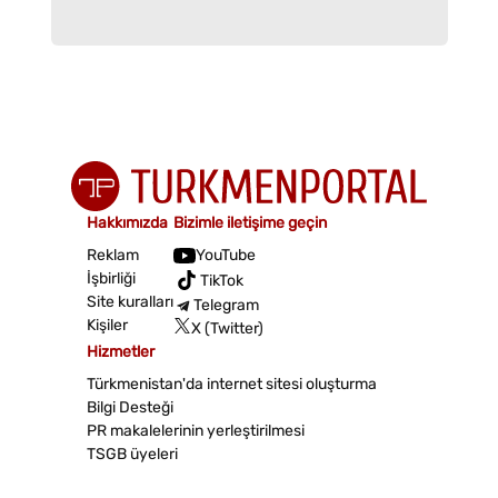
Hakkımızda
Bizimle iletişime geçin
Reklam
YouTube
İşbirliği
TikTok
Site kuralları
Telegram
Kişiler
X (Twitter)
Hizmetler
Türkmenistan'da internet sitesi oluşturma
Bilgi Desteği
PR makalelerinin yerleştirilmesi
TSGB üyeleri