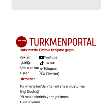
Hakkımızda
Bizimle iletişime geçin
Reklam
YouTube
İşbirliği
TikTok
Site kuralları
Telegram
Kişiler
X (Twitter)
Hizmetler
Türkmenistan'da internet sitesi oluşturma
Bilgi Desteği
PR makalelerinin yerleştirilmesi
TSGB üyeleri