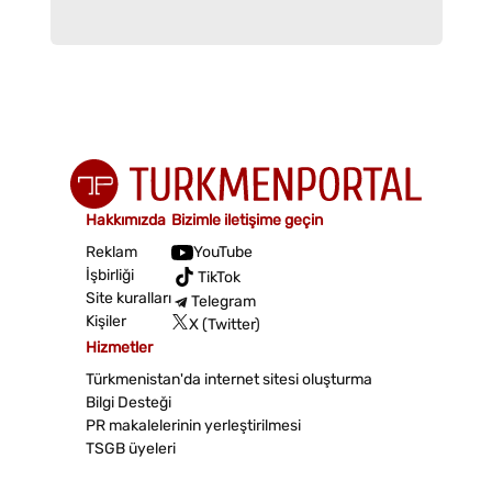
Hakkımızda
Bizimle iletişime geçin
Reklam
YouTube
İşbirliği
TikTok
Site kuralları
Telegram
Kişiler
X (Twitter)
Hizmetler
Türkmenistan'da internet sitesi oluşturma
Bilgi Desteği
PR makalelerinin yerleştirilmesi
TSGB üyeleri