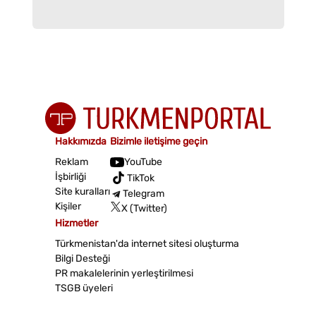
Hakkımızda
Bizimle iletişime geçin
Reklam
YouTube
İşbirliği
TikTok
Site kuralları
Telegram
Kişiler
X (Twitter)
Hizmetler
Türkmenistan'da internet sitesi oluşturma
Bilgi Desteği
PR makalelerinin yerleştirilmesi
TSGB üyeleri