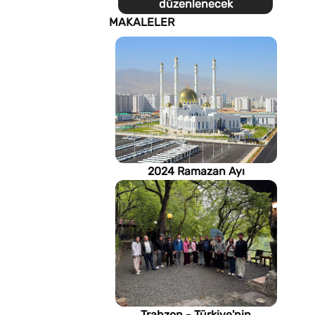
düzenlenecek
MAKALELER
2024 Ramazan Ayı
imsakiyesi (Türkmenistan)
Trabzon - Türkiye'nin