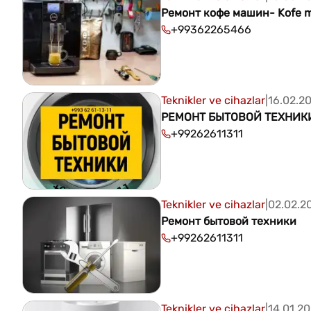
Ремонт кофе машин- Kofe 
+99362265466
Teknikler ve cihazlar
|
16.02.2
РЕМОНТ БЫТОВОЙ ТЕХНИК
+99262611311
Teknikler ve cihazlar
|
02.02.2
Ремонт бытовой техники
+99262611311
Teknikler ve cihazlar
|
14.01.2