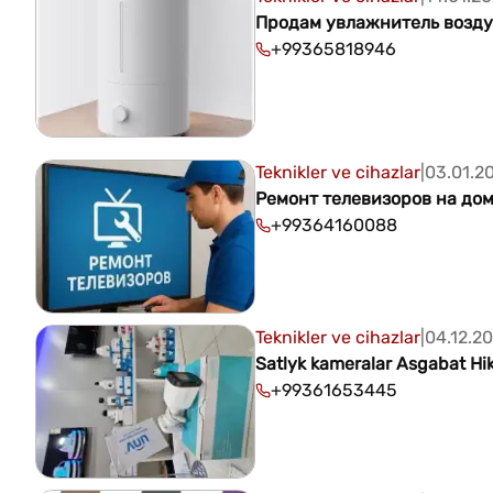
Продам увлажнитель воздух
+99365818946
Teknikler ve cihazlar
|
03.01.2
Ремонт телевизоров на до
+99364160088
Teknikler ve cihazlar
|
04.12.2
Satlyk kameralar Asgabat Hi
+99361653445