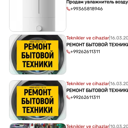
Продам увлажнитель воздух
+99365818946
Teknikler ve cihazlar
|
16.03.2
РЕМОНТ БЫТОВОЙ ТЕХНИК
+99262611311
Teknikler ve cihazlar
|
16.03.2
РЕМОНТ БЫТОВОЙ ТЕХНИК
+99262611311
Teknikler ve cihazlar
|
10.03.2