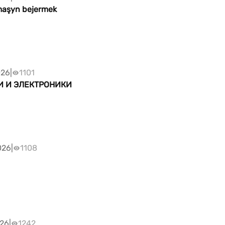
maşyn bejermek
026
|
1101
И И ЭЛЕКТРОНИКИ
026
|
1108
026
|
1242