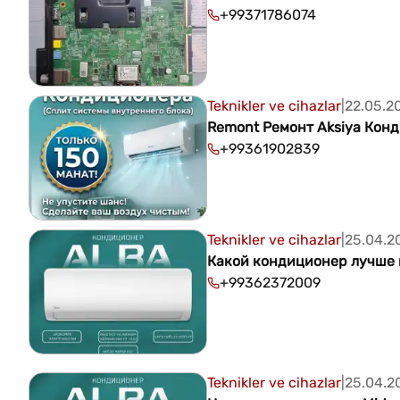
+99371786074
Teknikler ve cihazlar
|
22.05.2
Remont Ремонт Aksiya Кон
+99361902839
Teknikler ve cihazlar
|
25.04.2
Какой кондиционер лучше 
+99362372009
Teknikler ve cihazlar
|
25.04.2