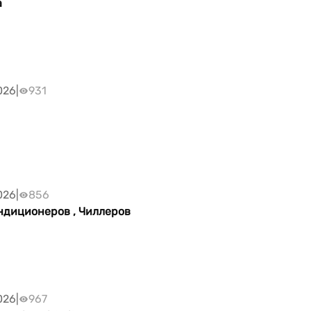
a
026
|
931
026
|
856
ндиционеров , Чиллеров
026
|
967