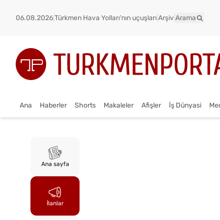
06.08.2026
|
Türkmen Hava Yolları'nın uçuşları
|
Arşiv
|
Arama
Ana
Haberler
Shorts
Makaleler
Afişler
İş Dünyasi
Me
Ana sayfa
İlanlar