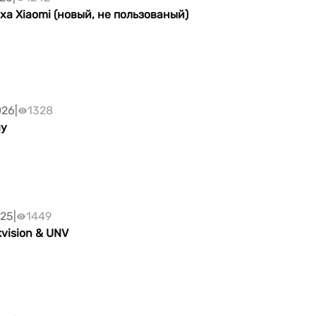
а Xiaomi (новый, не пользованый)
026
|
1328
му
025
|
1449
kvision & UNV