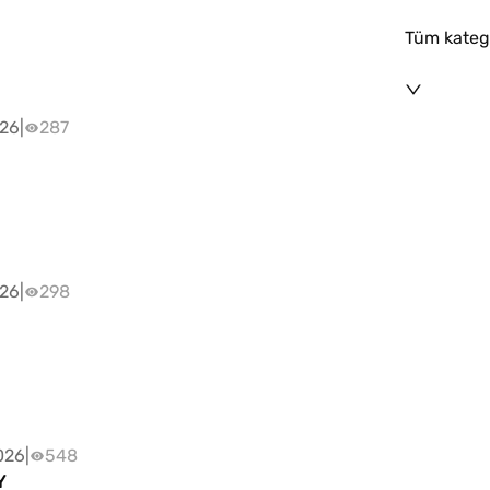
Tüm katego
026
|
287
026
|
298
026
|
548
Y