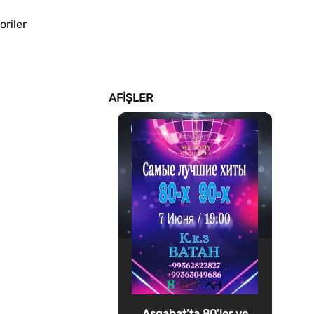
riler
AFIŞLER
Aşgabat’ta 80’ler ve