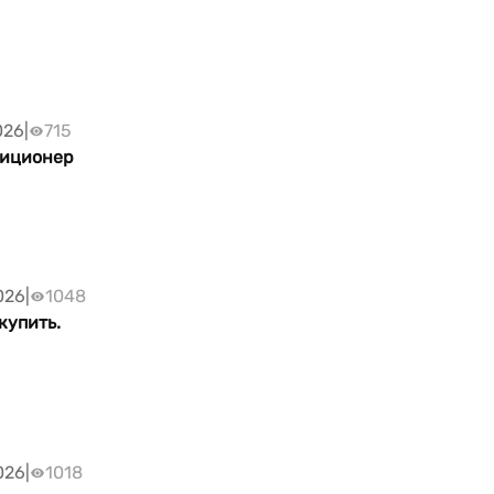
026
|
715
диционер
026
|
1048
купить.
026
|
1018