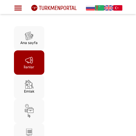
Ana sayfa
İlanlar
Emlak
İş