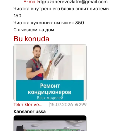
E-mail
:
dgruzaperevozkitm@gmail.com
Чистка внутреннего блока сплит системы
150
Чистка кухонных вытяжек 350
С выездом на дом
Bu konuda
Teknikler ve
|
15.07.2026
299
cihazlar
Kansaner ussa