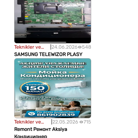
Teknikler ve
|
24.06.2026
548
cihazlar
SAMSUNG TELEWIZOR PLASY
Teknikler ve
|
22.05.2026
715
cihazlar
Remont Ремонт Aksiya
Кондиционер