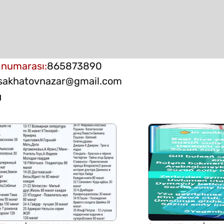
 numarası
:
865873890
sakhatovnazar@gmail.com
и