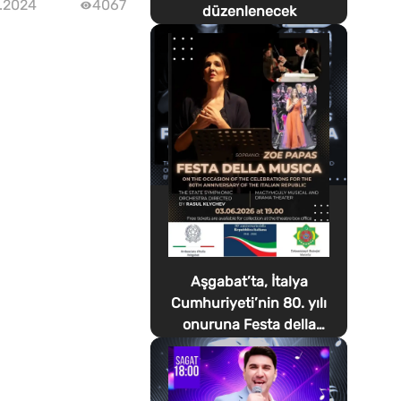
1.2024
4067
düzenlenecek
Aşgabat’ta, İtalya
Cumhuriyeti’nin 80. yılı
onuruna Festa della
Musica düzenlenecek