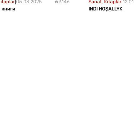
itaplar
|
05.03.2025
3146
Sanat, Kitaplar
|
12.0
 книги
INDI HOŞALLYK