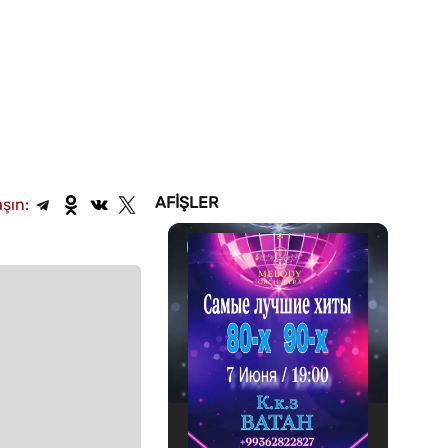
AFIŞLER
şın: