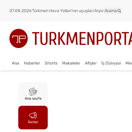
07.08.2026
|
Türkmen Hava Yolları'nın uçuşları
|
Arşiv
|
Arama
Ana
Haberler
Shorts
Makaleler
Afişler
İş Dünyasi
Me
Ana sayfa
İlanlar