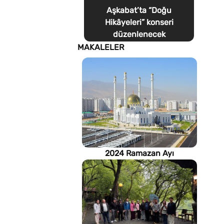
Aşkabat’ta “Doğu
Hikâyeleri” konseri
düzenlenecek
MAKALELER
2024 Ramazan Ayı
imsakiyesi (Türkmenistan)