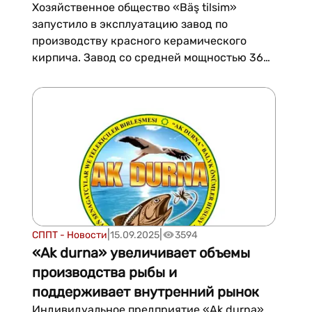
Хозяйственное общество «Bäş tilsim»
запустило в эксплуатацию завод по
производству красного керамического
кирпича. Завод со средней мощностью 360
тыс. кирпичей в год расположился в
промышленной зоне Джебель Балканского
велаята, известентного за пределами
Туркменистана своими чрезвычайно
редкими природными и минеральными
ресурсами. Идея создать завод по прои...
|
|
СППТ - Новости
15.09.2025
3594
«Ak durna» увеличивает объемы
производства рыбы и
поддерживает внутренний рынок
Индивидуальное предприятие «Ak durna»