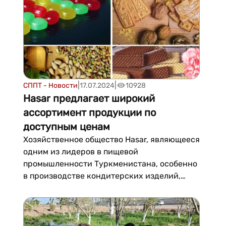
кухни, гостиной, спальни, а также
прихожей. Предприятие, открытое в...
|
|
СППТ - Новости
17.07.2024
10928
Hasar предлагает широкий
ассортимент продукции по
доступным ценам
Хозяйственное общество Hasar, являющееся
одним из лидеров в пищевой
промышленности Туркменистана, особенно
в производстве кондитерских изделий,
предлагает клиентам широкий ассортимент
кондитерских и сладких изделий по
доступным ценам. ХО Hasar уже долгие годы
предлагает на туркменском рынке пищевой