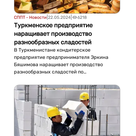
|
|
СППТ - Новости
22.05.2024
6218
Туркменское предприятие
наращивает производство
разнообразных сладостей
В Туркменистане кондитерское
предприятие предпринимателя Эркина
Бяшимова наращивает производство
разнообразных сладостей по
привлекательным для потребителей ценам.
Завоевавшее прочные позиции на
туркменском рынке с 2021 года
предприятие специализируется на выпуске
более 20 видов кондитерских изделий под
популярными торговыми маркам...