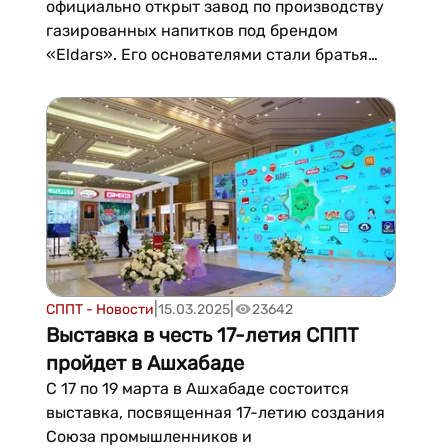
официально открыт завод по производству
газированных напитков под брендом
«Eldars». Его основателями стали братья
Юнус и Эльдар Ахмедовы. Всего за два
месяца продукция успела появиться во всех
торговых точках страны, завоевав
популярность благодаря освежающему
вкусу и доступной цене....
|
|
СППТ - Новости
15.03.2025
23642
Выставка в честь 17-летия СППТ
пройдет в Ашхабаде
С 17 по 19 марта в Ашхабаде состоится
выставка, посвященная 17-летию создания
Союза промышленников и