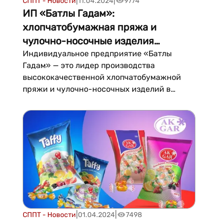
|
|
СППТ - Новости
11.04.2024
9774
ИП «Батлы Гадам»:
хлопчатобумажная пряжа и
чулочно-носочные изделия
мирового уровня
Индивидуальное предприятие «Батлы
Гадам» — это лидер производства
высококачественной хлопчатобумажной
пряжи и чулочно-носочных изделий в
Туркменистане. Компания регулярно
наращивает свои производственные
мощности и расширяет сотрудничество,
предлагая выгодные условия для
потребителей и потенциальных
партнеров....
|
|
СППТ - Новости
01.04.2024
7498