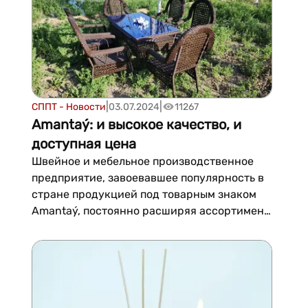
продукции товары, известные всем...
|
|
СППТ - Новости
03.07.2024
11267
Amantaý: и высокое качество, и
доступная цена
Швейное и мебельное производственное
предприятие, завоевавшее популярность в
стране продукцией под товарным знаком
Amantaý, постоянно расширяя ассортимент
своих изделий, предлагает покупателям
свою продукцию по доступным ценам.
Предприятие, руководимое
предпринимателем Аманбаем Ганджаевым,
ведет производственную деятельность...