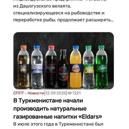
из Дашогузского велаята,
специализирующееся на рыбоводстве и
переработке рыбы, продолжает расширять
производство. На сегодняшний день
мощности завода позволяют
перерабатывать до 200 тонн продукции в
год, а каждую весну здесь искусственно
разводят 8–10 миллионов мальков. Пр...
|
|
СППТ - Новости
12.09.2025
7221
В Туркменистане начали
производить натуральные
газированные напитки «Eldars»
В июле этого года в Туркменистане был