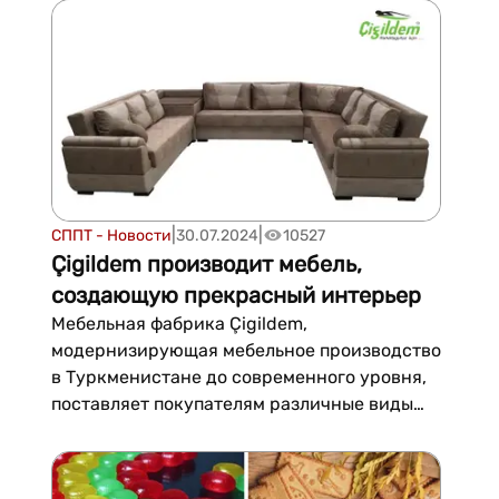
жилые дома страны лифтами, эскалаторами
и...
|
|
СППТ - Новости
30.07.2024
10527
Çigildem производит мебель,
создающую прекрасный интерьер
Мебельная фабрика Çigildem,
модернизирующая мебельное производство
в Туркменистане до современного уровня,
поставляет покупателям различные виды
мебельной продукции для оснащения домов
и офисов высококачественной мебелью.
Среди новых изделий, есть мебель для