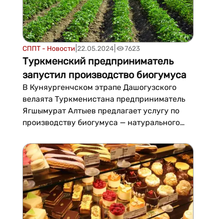
мероприятий....
|
|
СППТ - Новости
22.05.2024
7623
Туркменский предприниматель
запустил производство биогумуса
В Куняургенчском этрапе Дашогузского
велаята Туркменистана предприниматель
Ягшымурат Алтыев предлагает услугу по
производству биогумуса — натурального
органического удобрения. Он разводит
калифорнийских красных червей для
получения высококачественного биогумуса.
Предприниматель предоставляет полный
комплекс услуг по приобрете...