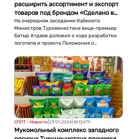
расширить ассортимент и экспорт
товаров под брендом «Сделано в
Туркменистане»
На очередном заседании Кабинета
Министров Туркменистана вице-премьер
Батыр Атдаев доложил о ходе разработки
логотипа и проекта Положения о
национальном товарном знаке «Сделано в
Туркменистане», сообщает TDH. Как
сообщил вице-премьер, в настоящее время
осуществляется масштабная деятельность
по продвижению отечественной п...
|
|
СППТ - Новости
23.01.2024
12479
Мукомольный комплекс западного
региона Туркменистана произвел