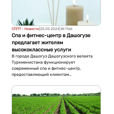
|
|
СППТ - Новости
25.05.2024
7166
Спа и фитнес-центр в Дашогузе
предлагает жителям
высококлассные услуги
В городе Дашогуз Дашогузского велаята
Туркменистана функционирует
современный спа и фитнес-центр,
предоставляющий клиентам
высококачественные оздоровительные
услуги в комфортных условиях. Это место
дает прекрасную возможность для
полноценного отдыха, следования
здоровому образу жизни и проведения
различных оздоровительных и спортивных