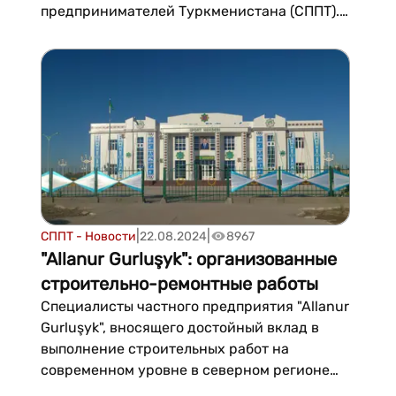
предпринимателей Туркменистана (СППТ).
Событие станет ключевой площадкой для
демонстрации достижений туркменских
предпринимателей за эти годы, сообщает
TDH. Выставка будет проходить в здании
Торгово-промышленной палаты
Туркменистана...
|
|
СППТ - Новости
22.08.2024
8967
"Allanur Gurluşyk": организованные
строительно-ремонтные работы
Специалисты частного предприятия "Allanur
Gurluşyk", вносящего достойный вклад в
выполнение строительных работ на
современном уровне в северном регионе
Туркменистана, организованно и