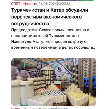
|
|
СППТ - Новости
06.05.2024
3322
Туркменистан и Катар обсудили
перспективы экономического
сотрудничества
Председатель Союза промышленников и
предпринимателей Туркменистана
Нокергулы Атагулыев провел встречу с
временным поверенным в делах посольства
Государства Катар Ганемом бин Абдуллой
Аль-Ремайхи. В ходе конструктивного
диалога стороны обсудили перспективы
дальнейшего укрепления взаимовыгодного
сотрудничества между Туркменистано...