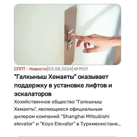
качественно выполняют строительство
культурно-бытовых и производственных
зданий и сооружений на основе различных
заказов. Производственные возможности
предприятия, успешно реали...
|
|
СППТ - Новости
03.08.2024
9921
"Галкыныш Хемаяты" оказывает
поддержку в установке лифтов и
эскалаторов
Хозяйственное общество "Галкыныш
Хемаяты", являющееся официальным
дилером компаний "Shanghai Mitsubishi
elevator" и "Koyo Elevator" в Туркменистане,
обеспечивает различные учреждения и