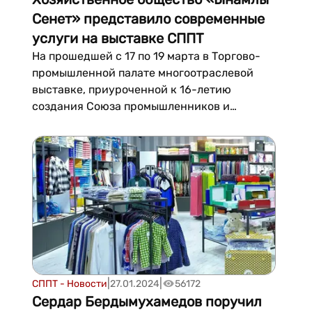
Сенет» представило современные
услуги на выставке СППТ
На прошедшей с 17 по 19 марта в Торгово-
промышленной палате многоотраслевой
выставке, приуроченной к 16-летию
создания Союза промышленников и
предпринимателей Туркменистана,
хозяйственное общество «Ынамлы Сенет»,
специализирующееся в области
информационно-коммуникационных
технологий, продемонстрировало широкой
публике свои направления работы и
современны...
|
|
СППТ - Новости
27.01.2024
56172
Сердар Бердымухамедов поручил