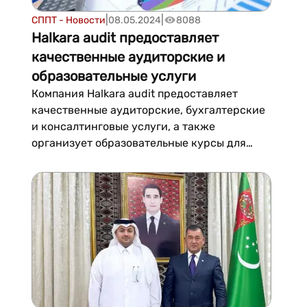
|
|
СППТ - Новости
08.05.2024
8088
Halkara audit предоставляет
качественные аудиторские и
образовательные услуги
Компания Halkara audit предоставляет
качественные аудиторские, бухгалтерские
и консалтинговые услуги, а также
организует образовательные курсы для
повышения квалификации специалистов в
различных областях. Имея опыт
аудиторских проверок предприятий
различных отраслей, в том числе с
иностранным капиталом, компания
стремится повыс...