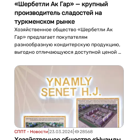
«Шербетли Ак Гар» — крупный
производитель сладостей на
туркменском рынке
Хозяйственное общество «Шербетли Ак
Гар» предлагает покупателям
разнообразную кондитерскую продукцию,
выгодно отличающуюся доступной ценой и
высоким качеством. В состав сладостей
предприятия входит натуральное местное
сырье, а ассортимент изделий,
соответствующих высоким стандартам
качества, постоянно расширяется. Н...
|
|
СППТ - Новости
23.03.2024
28568
Хозяйственное общество «Ынамлы