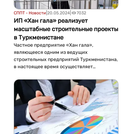
|
|
СППТ - Новости
20.05.2024
7032
ИП «Хан гала» реализует
масштабные строительные проекты
в Туркменистане
Частное предприятие «Хан гала»,
являющееся одним из ведущих
строительных предприятий Туркменистана,
в настоящее время осуществляет
строительство жилых домов и объектов
культурно-бытового назначения по всей
стране, выполняя строительно-монтажные
работы различного объема на основании
заказов с применением современных
архитектурных решений....