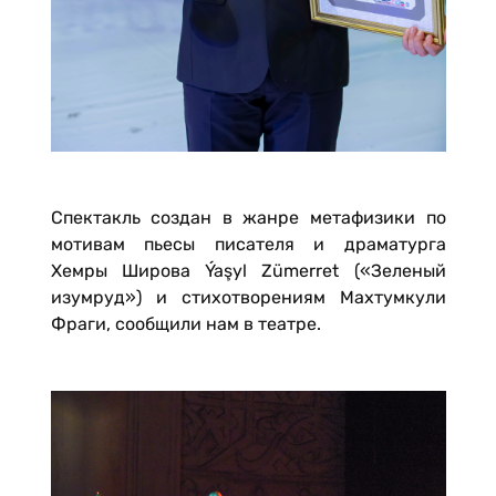
Спектакль создан в жанре метафизики по
мотивам пьесы писателя и драматурга
Хемры Широва Ýaşyl Zümerret («Зеленый
изумруд») и стихотворениям Махтумкули
Фраги, сообщили нам в театре.