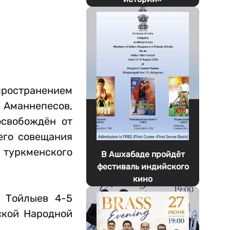
пространением
 Аманнепесов,
освобождён от
его совещания
туркменского
В Ашхабаде пройдёт
фестиваль индийского
кино
ы Тойлыев 4-5
ской Народной