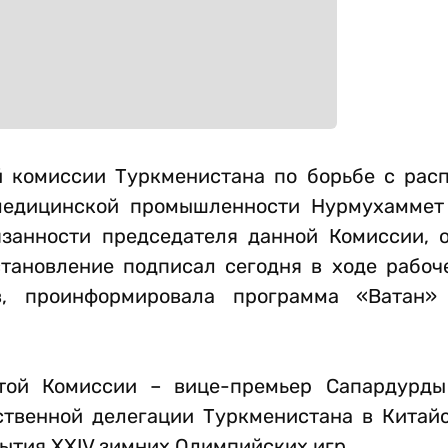
й комиссии Туркменистана по борьбе с рас
медицинской промышленности Нурмухаммет
занности председателя данной Комиссии, 
тановление подписал сегодня в ходе рабоч
в, проинформировала программа «Ватан» 
этой Комиссии – вице-премьер Сапардурд
ственной делегации Туркменистана в Китай
ытия XXIV зимних Олимпийских игр.