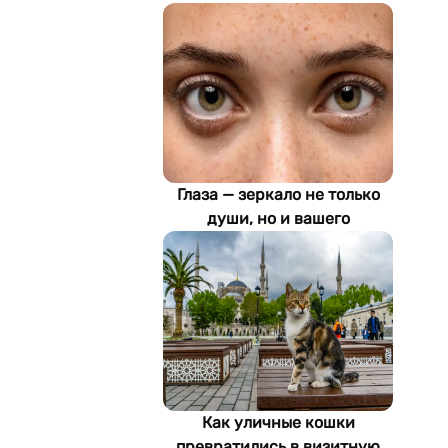
Глаза — зеркало не только
души, но и вашего
здоровья: как ИИ находит
болезни по фотографии
Как уличные кошки
превратились в визитную