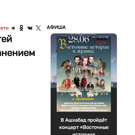
АФИША
сети
тей
анением
В Ашхабад пройдёт
концерт «Восточные
истории»