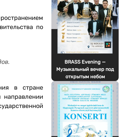
ространением
вительства по
ов.
BRASS Evening —
Музыкальный вечер под
открытым небом
ния в стране
м направлении
сударственной