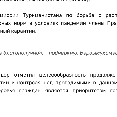
миссии Туркменистана по борьбе с расп
рных норм в условиях пандемии члены Пра
ный карантин.
ё благополучно», – подчеркнул Бердымухамед
идер отметил целесообразность продолже
тий и контроля над проводимыми в данно
оровья граждан является приоритетом го