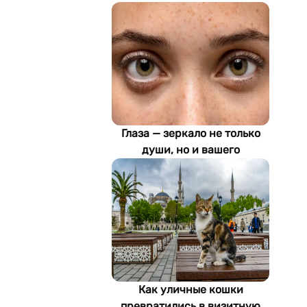
Глаза — зеркало не только
души, но и вашего
здоровья: как ИИ находит
болезни по фотографии
Как уличные кошки
превратились в визитную