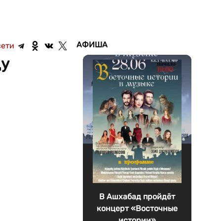
АФИША
сети
ду
В Ашхабад пройдёт
концерт «Восточные
истории»