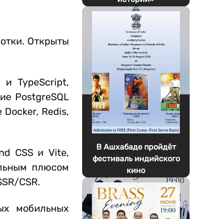
ботки. Открыты
и TypeScript,
ние PostgreSQL
Docker, Redis,
В Ашхабаде пройдёт
nd CSS и Vite,
фестиваль индийского
ельным плюсом
кино
SSR/CSR.
ных мобильных