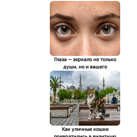
Глаза — зеркало не только
души, но и вашего
здоровья: как ИИ находит
болезни по фотографии
Как уличные кошки
превратились в визитную