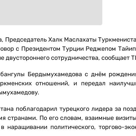
, Председатель Халк Маслахаты Туркмениста
овор с Президентом Турции Реджепом Тайип
ие двустороннего сотрудничества, сообщает T
рбангулы Бердымухамедова с днём рождения
уркменских отношений, и передал наилуч
ымухамедову.
ана поблагодарил турецкого лидера за позд
мя странами. По его словам, взаимные визит
в наращивании политического, торгово-эко