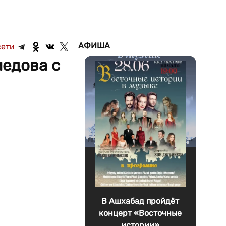
АФИША
сети
медова с
В Ашхабад пройдёт
концерт «Восточные
истории»