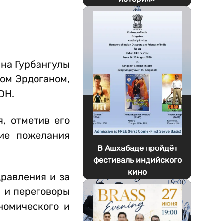
на Гурбангулы
ом Эрдоганом,
DH.
, отметив его
шие пожелания
В Ашхабаде пройдёт
фестиваль индийского
кино
равления и за
ы и переговоры
номического и