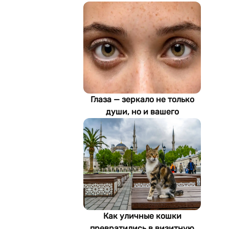
Глаза — зеркало не только
души, но и вашего
здоровья: как ИИ находит
болезни по фотографии
Как уличные кошки
превратились в визитную