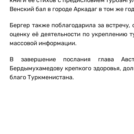
книги её стихов с предисловием Гурбангу
Венский бал в городе Аркадаг в том же го
Бергер также поблагодарила за встречу, 
оценку её деятельности по укреплению т
массовой информации.
В завершение послания глава Австр
Бердымухамедову крепкого здоровья, дол
благо Туркменистана.