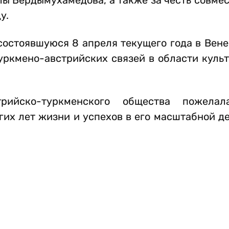
лы Бердымухамедова, а также за честь совмес
ду.
состоявшуюся 8 апреля текущего года в Вене
уркмено-австрийских связей в области куль
ийско-туркменского общества пожелал
гих лет жизни и успехов в его масштабной д