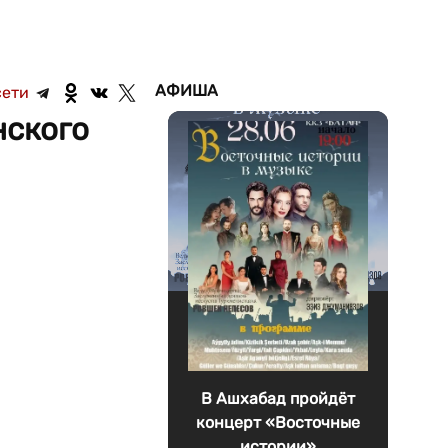
АФИША
сети
нского
В Ашхабад пройдёт
концерт «Восточные
истории»