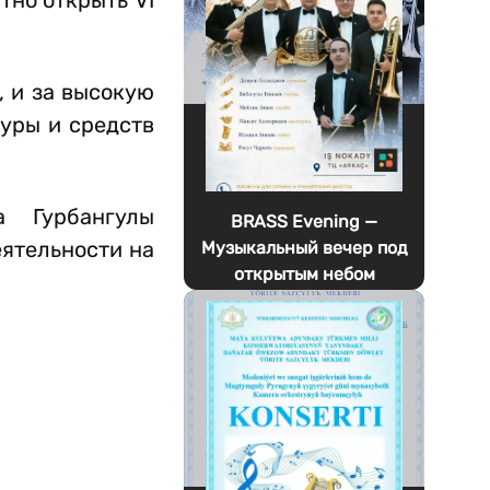
тно открыть VI
, и за высокую
туры и средств
а Гурбангулы
BRASS Evening —
еятельности на
Музыкальный вечер под
открытым небом