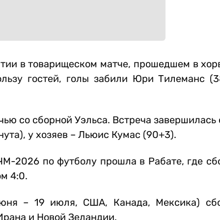
тии в товарищеском матче, прошедшем в хор
ользу гостей, голы забили Юри Тилеманс (3
ью со сборной Уэльса. Встреча завершилась со
ута), у хозяев – Льюис Кумас (90+3).
 ЧМ-2026 по футболу прошла в Рабате, где с
м 4:0.
юня – 19 июля, США, Канада, Мексика) сб
Ирана и Новой Зеландии.