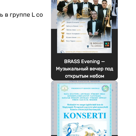
 в группе L со
BRASS Evening —
Музыкальный вечер под
открытым небом