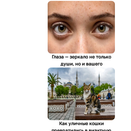
Глаза — зеркало не только
души, но и вашего
здоровья: как ИИ находит
болезни по фотографии
Как уличные кошки
превратились в визитную