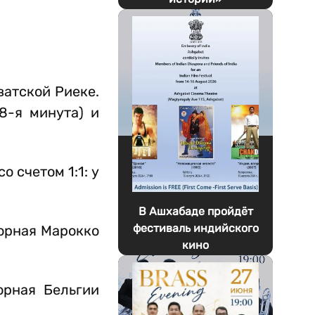
ватской Риеке.
8-я минута) и
 счетом 1:1: у
В Ашхабаде пройдёт
фестиваль индийского
борная Марокко
кино
орная Бельгии