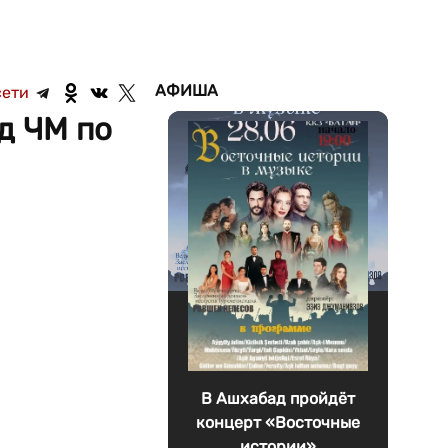
АФИША
сети
д ЧМ по
В Ашхабад пройдёт
концерт «Восточные
истории»