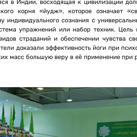
яся в Индии, восходящая к цивилизации дол
кого корня «йудж», которое означает «с
зу индивидуального сознания с универсальн
истема упражнений или набор техник. Цель 
 видов страданий и обеспечении чувства св
тели доказали эффективность йоги при псих
ких масс большую веру в её применение при 