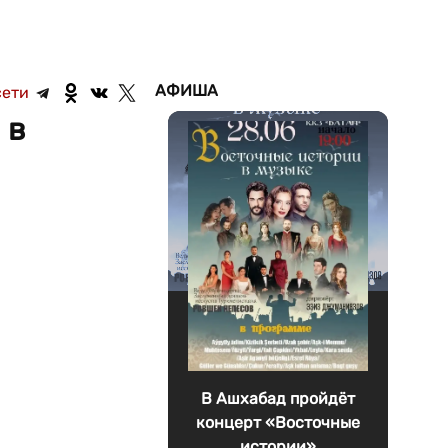
АФИША
сети
 в
В Ашхабад пройдёт
концерт «Восточные
истории»