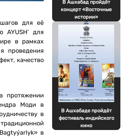
В Ашхабад пройдёт
концерт «Восточные
истории»
 шагов для её
во AYUSH’ для
мире в рамках
ля проведения
фект, качество
а протяжении
ендра Моди в
В Ашхабаде пройдёт
рудничеству в
фестиваль индийского
 традиционной
кино
agtyýarlyk» в