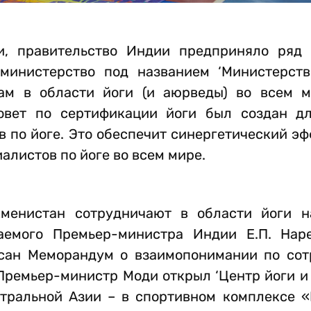
и, правительство Индии предприняло ряд
министерство под названием ‘Министерст
ам в области йоги (и аюрведы) во всем 
овет по сертификации йоги был создан д
 по йоге. Это обеспечит синергетический эф
алистов по йоге во всем мире.
менистан сотрудничают в области йоги н
аемого Премьер-министра Индии Е.П. Нар
исан Меморандум о взаимопонимании по сот
Премьер-министр Моди открыл ‘Центр йоги и
тральной Азии – в спортивном комплексе «B