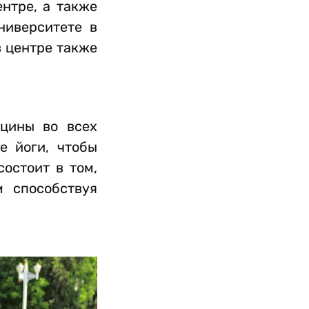
нтре, а также
ниверситете в
в центре также
ицины во всех
е йоги, чтобы
остоит в том,
 способствуя