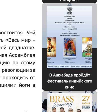
остоится 9-й
ть «Весь мир –
ой двадцатке.
ьная Ассамблея
юцию по этому
й резолюции за
В Ашхабаде пройдёт
 проходить от
фестиваль индийского
ациями йоги в
кино