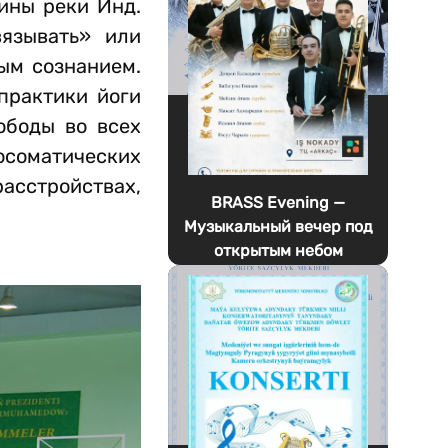
ины реки Инд.
вязывать» или
ым сознанием.
практики йоги
ободы во всех
осоматических
расстройствах,
BRASS Evening —
Музыкальный вечер под
открытым небом