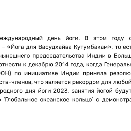
еждународный день йоги. В этом году с
 – «Йога для Васудхайва Кутумбакам», то ес
 нынешнего председательства Индии в Больш
тнести к декабрю 2014 года, когда Генерал
ООН) по инициативе Индии приняла резол
ств-членов, что является рекордом для любо
одного дня йоги 2023, занятия йогой будут
 ‘Глобальное океанское кольцо’ с демонстр