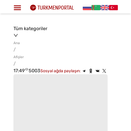
Tüm kategoriler
Ana
/
Afişler
/
17:49
5003
Sosyal ağda paylaşın: