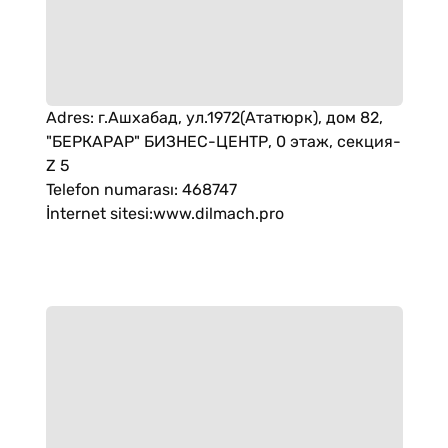
Adres
:
г.Ашхабад, ул.1972(Ататюрк), дом 82,
"БЕРКАРАР" БИЗНЕС-ЦЕНТР, 0 этаж, секция-
Z 5
Telefon numarası
:
468747
İnternet sitesi
:
www.dilmach.pro