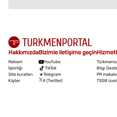
Hakkımızda
Bizimle iletişime geçin
Hizmetl
Reklam
YouTube
Türkmenist
İşbirliği
TikTok
Bilgi Dest
Site kuralları
Telegram
PR makalel
Kişiler
X (Twitter)
TSGB üyel