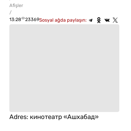
Afişler
/
13:28
23369
Sosyal ağda paylaşın:
Adres
:
кинотеатр «Ашхабад»