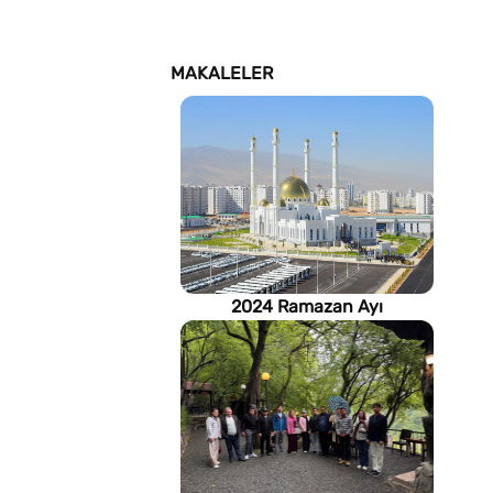
MAKALELER
2024 Ramazan Ayı
imsakiyesi (Türkmenistan)