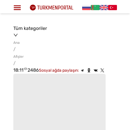
Tüm kategoriler
Ana
/
Afişler
/
18:11
2486
Sosyal ağda paylaşın: