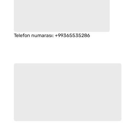
Telefon numarası
:
+99365535286