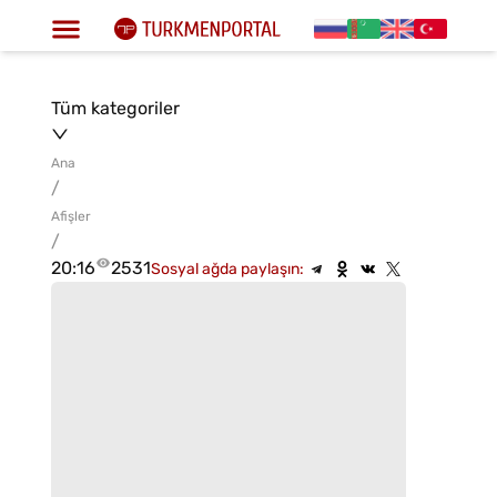
Tüm kategoriler
Ana
/
Afişler
/
20:16
2531
Sosyal ağda paylaşın: