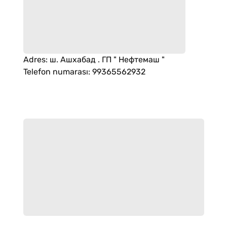
Adres
:
ш. Ашхабад . ГП " Нефтемаш "
Telefon numarası
:
99365562932