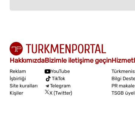
Hakkımızda
Bizimle iletişime geçin
Hizmetl
Reklam
YouTube
Türkmenist
İşbirliği
TikTok
Bilgi Dest
Site kuralları
Telegram
PR makalel
Kişiler
X (Twitter)
TSGB üyel