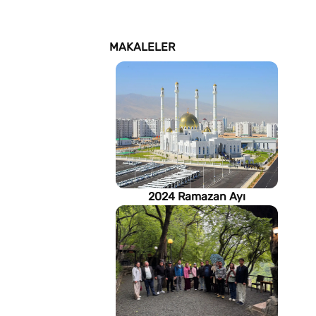
MAKALELER
2024 Ramazan Ayı
imsakiyesi (Türkmenistan)