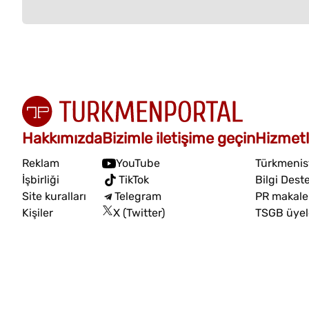
Hakkımızda
Bizimle iletişime geçin
Hizmetl
Reklam
YouTube
Türkmenist
İşbirliği
TikTok
Bilgi Dest
Site kuralları
Telegram
PR makalel
Kişiler
X (Twitter)
TSGB üyel