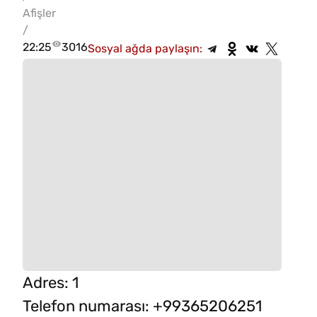
Afişler
/
22:25
3016
Sosyal ağda paylaşın:
Adres
:
1
Telefon numarası
:
+99365206251