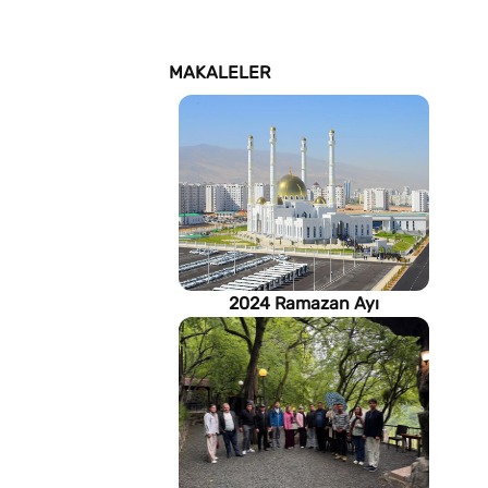
MAKALELER
2024 Ramazan Ayı
imsakiyesi (Türkmenistan)