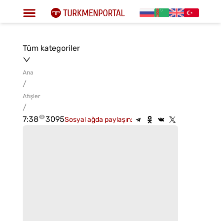
Tüm kategoriler
Ana
/
Afişler
/
7:38
3095
Sosyal ağda paylaşın: